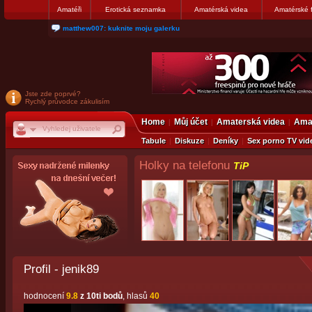
Amatéři
Erotická seznamka
Amatérská videa
Amatérské 
nanosekunda187: Hanka servis Praha Bulharská 10, tel:775674237
Jste zde poprvé?
Rychlý průvodce zákulisím
Home
Můj účet
Amaterská videa
Amat
Tabule
Diskuze
Deníky
Sex porno TV vid
Holky na telefonu
TiP
Profil - jenik89
hodnocení
9.8
z 10ti bodů
, hlasů
40