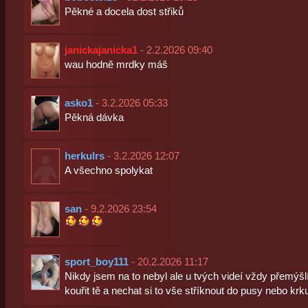
Pěkné a docela dost střiků
janickajanicka1
- 2.2.2026 09:40
wau hodně mrdky máš
asko1
- 3.2.2026 05:33
Pěkná dávka
herkulrs
- 3.2.2026 12:07
A všechno spolykat
san
- 9.2.2026 23:54
sport_boy111
- 20.2.2026 11:17
Nikdy jsem na to nebyl ale u tvých videí vždy přemýšlí
kouřit tě a nechat si to vše stříknout do pusy nebo kr