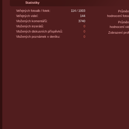
Statistiky
Veřejných fotoalb / fotek:
114 / 1003
Průměr
Veřejných videí:
144
hodnocení fotoa
Vložených komentářů:
3740
Průměr
Vložených inzerátů:
0
hodnocení vid
Vložených diskusních příspěvků:
0
Zobrazení profi
Vložených poznámek v deníku:
0