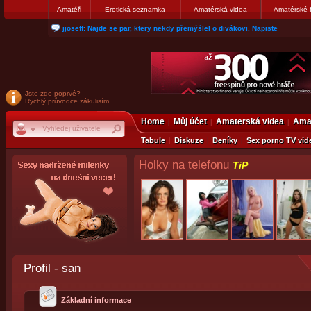
Amatéři
Erotická seznamka
Amatérská videa
Amatérské 
jjoseff: Najde se par, ktery nekdy přemýšlel o divákovi. Napiste
Jste zde poprvé?
Rychlý průvodce zákulisím
Home
Můj účet
Amaterská videa
Amat
Tabule
Diskuze
Deníky
Sex porno TV vid
Holky na telefonu
TiP
Profil - san
Základní informace