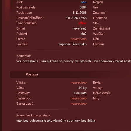
Nick
san
Region
Kód uživatele
5684
Věk
Registrace
8.11.2006
Znamení
Poslední přihlášení:
6.8.2026 17:58
Orientace
Stav přihlášení
offline
Stav
E-mail
neveřejný
Zaměstnání
Pohlaví
Muž
Vzdělání
Okres
neuvedeno
Děti
Lokalita
západné Slovensko
Hledám
Komentář:
vek nezastavíš - sila aj krása sa pomaly ale isto tratí - len spomienky zatiaľ zost
Postava
Výška:
neuvedeno
Brýle:
Váha:
110 kg
Vousy:
Postava::
Baculatá
Délka vlasů:
Barva očí:
neuvedeno
Míry:
Barva vlasů:
neuvedeno
Komentář k mé postavě:
vták bez ochlpenia je ako vianočný stromček bez ihličia