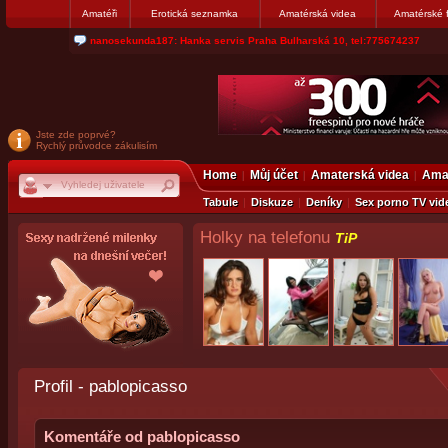
Amatéři
Erotická seznamka
Amatérská videa
Amatérské 
jjoseff: Najde se par, ktery nekdy přemýšlel o divákovi. Napiste
Jste zde poprvé?
Rychlý průvodce zákulisím
Home
Můj účet
Amaterská videa
Amat
Tabule
Diskuze
Deníky
Sex porno TV vid
Holky na telefonu
TiP
Profil - pablopicasso
Komentáře od pablopicasso