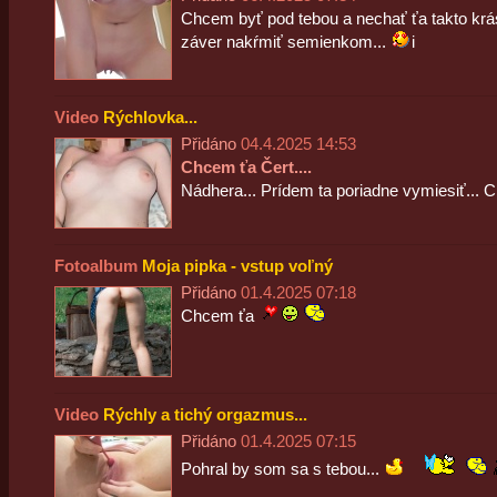
Chcem byť pod tebou a nechať ťa takto krás
záver nakŕmiť semienkom...
i
Video
Rýchlovka...
Přidáno
04.4.2025 14:53
Chcem ťa Čert....
Nádhera... Prídem ta poriadne vymiesiť...
Fotoalbum
Moja pipka - vstup voľný
Přidáno
01.4.2025 07:18
Chcem ťa
Video
Rýchly a tichý orgazmus...
Přidáno
01.4.2025 07:15
Pohral by som sa s tebou...