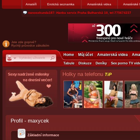
Amatéři
Erotická seznamka
Amatérská videa
Amatérské 
nanosekunda187: Hanka servis Praha Bulharská 10, tel:775674237
Jste zde poprvé?
Rychlý průvodce zákulisím
Home
Můj účet
Amaterská videa
Amat
Tabule
Diskuze
Deníky
Sex porno TV vid
Holky na telefonu
TiP
Profil - maxycek
Základní informace