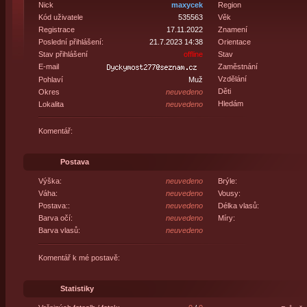
Nick
maxycek
Region
Kód uživatele
535563
Věk
Registrace
17.11.2022
Znamení
Poslední přihlášení:
21.7.2023 14:38
Orientace
Stav přihlášení
offline
Stav
E-mail
Zaměstnání
Vzdělání
Pohlaví
Muž
Děti
Okres
neuvedeno
Hledám
Lokalita
neuvedeno
Komentář:
Postava
Výška:
neuvedeno
Brýle:
Váha:
neuvedeno
Vousy:
Postava::
neuvedeno
Délka vlasů:
Barva očí:
neuvedeno
Míry:
Barva vlasů:
neuvedeno
Komentář k mé postavě:
Statistiky