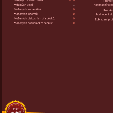
Veřejných fotoalb / fotek:
0
/
0
Průměr
Veřejných videí:
1
hodnocení fotoa
Vložených komentářů:
0
Průměr
Vložených inzerátů:
0
hodnocení vid
Vložených diskusních příspěvků:
0
Zobrazení profi
Vložených poznámek v deníku:
0