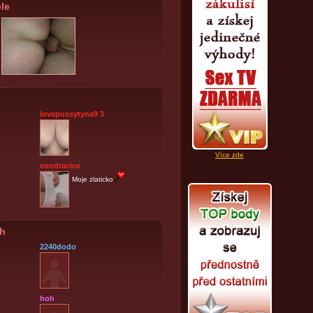
le
lovepussytyna9 3
Více zde
vondracice
Moje zlaticko
ch
2240dodo
hoh