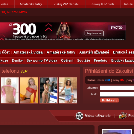
 videa
Amatérské fotky
Získej VIP členství
Získej TOP profil
Tabule
 10, tel:775674237
j účet
Amaterská videa
Amatérské fotky
Amatéři uživatelé
Erotická s
skuze
Deníky
Sex porno TV videa
Ověření
Soutěže
Freefoto
Erotický katal
 telefonu
Přihlášení do Zákulisí
TiP
Online: muži
258
| ženy
35
| páry
Uživatel:
Heslo:
Videa uživatele
Fot