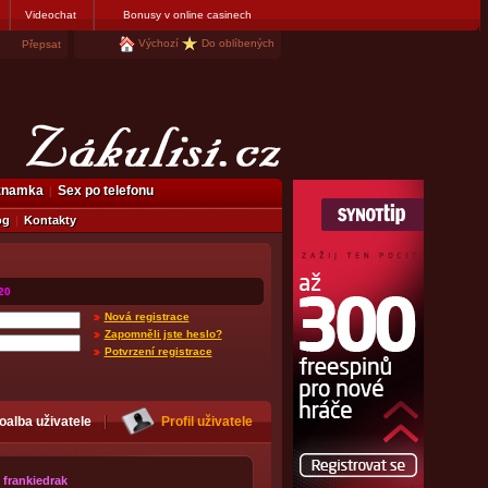
Videochat
Bonusy v online casinech
Výchozí
Do oblíbených
Přepsat
eznamka
Sex po telefonu
og
Kontakty
20
Nová registrace
Zapomněli jste heslo?
Potvrzení registrace
oalba uživatele
Profil uživatele
frankiedrak