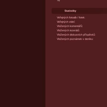
:o)
Statistiky
Veřejných fotoalb / fotek:
Veřejných videí:
Vložených komentářů:
Vložených inzerátů:
Vložených diskusních příspěvků:
Vložených poznámek v deníku: