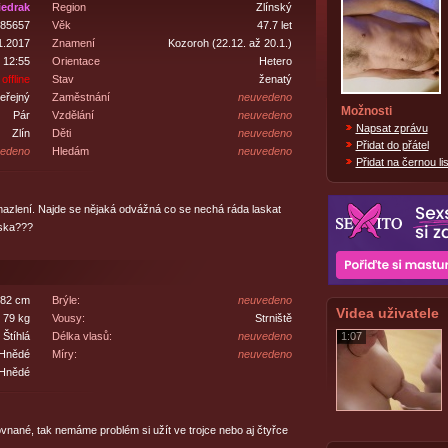
iedrak
Region
Zlínský
85657
Věk
47.7 let
1.2017
Znamení
Kozoroh (22.12. až 20.1.)
 12:55
Orientace
Hetero
offline
Stav
ženatý
eřejný
Zaměstnání
neuvedeno
Možnosti
Pár
Vzdělání
neuvedeno
Napsat zprávu
Zlín
Děti
neuvedeno
Přidat do přátel
edeno
Hledám
neuvedeno
Přidat na černou lis
mazlení. Najde se nějaká odvážná co se nechá ráda laskat
nska???
82 cm
Brýle:
neuvedeno
Videa uživatele
79 kg
Vousy:
Strniště
Štíhlá
Délka vlasů:
neuvedeno
1:07
Hnědé
Míry:
neuvedeno
Hnědé
ané, tak nemáme problém si užít ve trojce nebo aj čtyřce