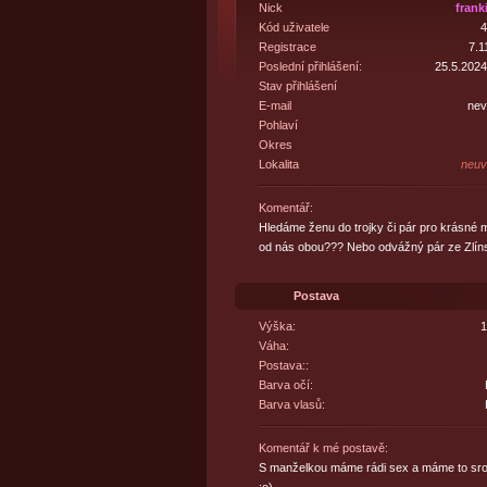
Nick
frank
Kód uživatele
4
Registrace
7.1
Poslední přihlášení:
25.5.2024
Stav přihlášení
E-mail
nev
Pohlaví
Okres
Lokalita
neuv
Komentář:
Hledáme ženu do trojky či pár pro krásné 
od nás obou??? Nebo odvážný pár ze Zlí
Postava
Výška:
1
Váha:
Postava::
Barva očí:
Barva vlasů:
Komentář k mé postavě:
S manželkou máme rádi sex a máme to srovn