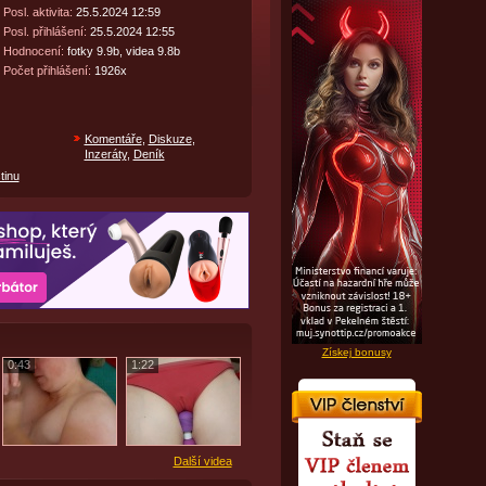
Posl. aktivita:
25.5.2024 12:59
Posl. přihlášení:
25.5.2024 12:55
Hodnocení:
fotky 9.9b, videa 9.8b
Počet přihlášení:
1926x
Komentáře
,
Diskuze
,
Inzeráty
,
Deník
tinu
Získej bonusy
0:43
1:22
Další videa