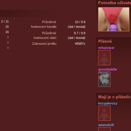
Fotoalba uživate
2 / 11
Průměrné
10 / 9.9
15
hodnocení fotoalb:
(dal / dostal)
16
Průměrné
8.7 / 9.8
0
hodnocení videí:
(dal / dostal)
Přátelé
0
Zobrazení profilu:
48987x
0
milujicipar
grooddablle
Mají je v přátelí
kozyjakvozy
adamek18