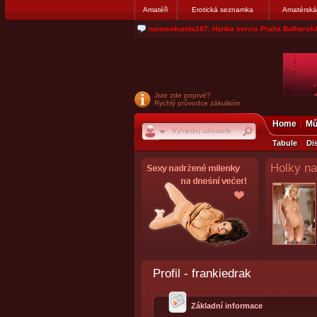
Amatéři
Erotická seznamka
Amatérská
nanosekunda187: Hanka servis Praha Bulharská
Jste zde poprvé?
Rychlý průvodce zákulisím
Home
Mů
Tabule
Di
Holky na
Profil - frankiedrak
Základní informace