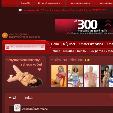
Amatéři
Erotická seznamka
Amatérská videa
Amatérské 
jjoseff: Najde se par, ktery nekdy přemýšlel o divákovi. Napiste
Jste zde poprvé?
Rychlý průvodce zákulisím
Home
Můj účet
Amaterská videa
Amat
Tabule
Diskuze
Deníky
Sex porno TV vid
Holky na telefonu
TiP
Profil - innka
Základní informace