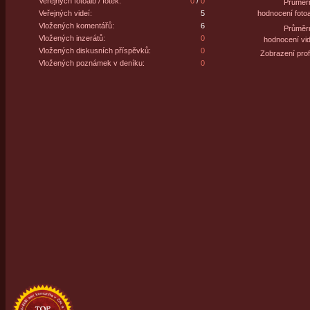
Veřejných fotoalb / fotek:
0
/
0
Průměr
Veřejných videí:
5
hodnocení fotoa
Vložených komentářů:
6
Průměr
Vložených inzerátů:
0
hodnocení vid
Vložených diskusních příspěvků:
0
Zobrazení profi
Vložených poznámek v deníku:
0