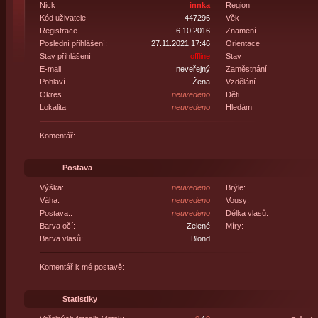
Nick
innka
Region
Kód uživatele
447296
Věk
Registrace
6.10.2016
Znamení
Poslední přihlášení:
27.11.2021 17:46
Orientace
Stav přihlášení
offline
Stav
E-mail
neveřejný
Zaměstnání
Pohlaví
Žena
Vzdělání
Okres
neuvedeno
Děti
Lokalita
neuvedeno
Hledám
Komentář:
Postava
Výška:
neuvedeno
Brýle:
Váha:
neuvedeno
Vousy:
Postava::
neuvedeno
Délka vlasů:
Barva očí:
Zelené
Míry:
Barva vlasů:
Blond
Komentář k mé postavě:
Statistiky