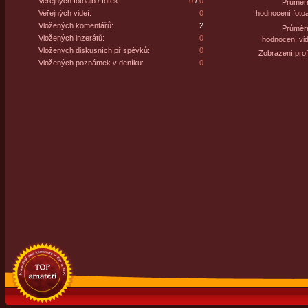
Veřejných fotoalb / fotek:
0
/
0
Průměr
Veřejných videí:
0
hodnocení fotoa
Vložených komentářů:
2
Průměr
Vložených inzerátů:
0
hodnocení vid
Vložených diskusních příspěvků:
0
Zobrazení profi
Vložených poznámek v deníku:
0