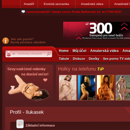
Amatéři
Erotická seznamka
Amatérská videa
Amatérské 
nanosekunda187: Hanka servis Praha Bulharská 10, tel:775674237
Jste zde poprvé?
Rychlý průvodce zákulisím
Home
Můj účet
Amaterská videa
Amat
Tabule
Diskuze
Deníky
Sex porno TV vid
Holky na telefonu
TiP
Profil - llukasek
Základní informace