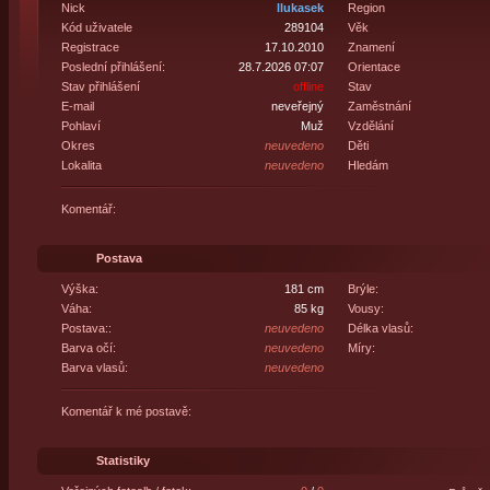
Nick
llukasek
Region
Kód uživatele
289104
Věk
Registrace
17.10.2010
Znamení
Poslední přihlášení:
28.7.2026 07:07
Orientace
Stav přihlášení
offline
Stav
E-mail
neveřejný
Zaměstnání
Pohlaví
Muž
Vzdělání
Okres
neuvedeno
Děti
Lokalita
neuvedeno
Hledám
Komentář:
Postava
Výška:
181 cm
Brýle:
Váha:
85 kg
Vousy:
Postava::
neuvedeno
Délka vlasů:
Barva očí:
neuvedeno
Míry:
Barva vlasů:
neuvedeno
Komentář k mé postavě:
Statistiky