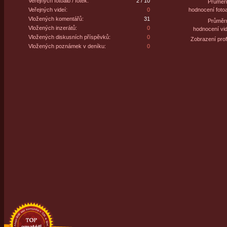
Veřejných fotoalb / fotek:
2 / 10
Průměr
Veřejných videí:
0
hodnocení fotoa
Vložených komentářů:
31
Průměr
Vložených inzerátů:
0
hodnocení vid
Vložených diskusních příspěvků:
0
Zobrazení profi
Vložených poznámek v deníku:
0