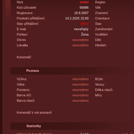
Nick
terkel
Region
Kód uživatele
56986
Věk
Registrace
16.8.2007
Znamení
Poslední přihlášení:
14.2.2025 15:00
Orientace
Stav přihlášení
offline
Stav
E-mail
neveřejný
Zaměstnání
Pohlaví
Žena
Vzdělání
Okres
neuvedeno
Děti
Lokalita
neuvedeno
Hledám
Komentář:
Postava
Výška:
neuvedeno
Brýle:
Váha:
neuvedeno
Vousy:
Postava::
neuvedeno
Délka vlasů:
Barva očí:
neuvedeno
Míry:
Barva vlasů:
neuvedeno
Komentář k mé postavě:
Statistiky