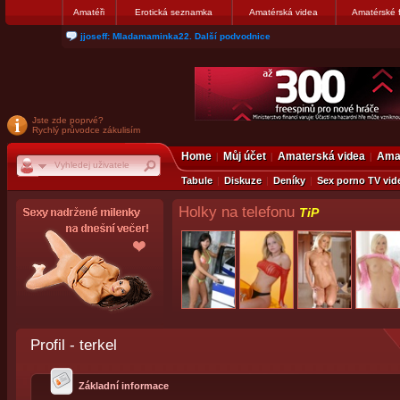
Amatéři
Erotická seznamka
Amatérská videa
Amatérské 
jjoseff: Mladamaminka22. Další podvodnice
Jste zde poprvé?
Rychlý průvodce zákulisím
Home
Můj účet
Amaterská videa
Amat
Tabule
Diskuze
Deníky
Sex porno TV vid
Holky na telefonu
TiP
Profil - terkel
Základní informace