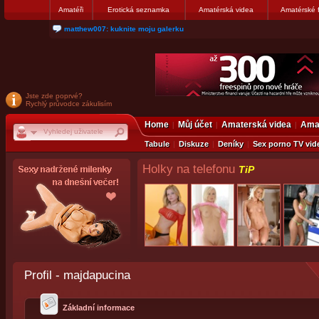
Amatéři
Erotická seznamka
Amatérská videa
Amatérské 
nanosekunda187: Hanka servis Praha Bulharská 10, tel:775674237
Jste zde poprvé?
Rychlý průvodce zákulisím
Home
Můj účet
Amaterská videa
Amat
Tabule
Diskuze
Deníky
Sex porno TV vid
Holky na telefonu
TiP
Profil - majdapucina
Základní informace