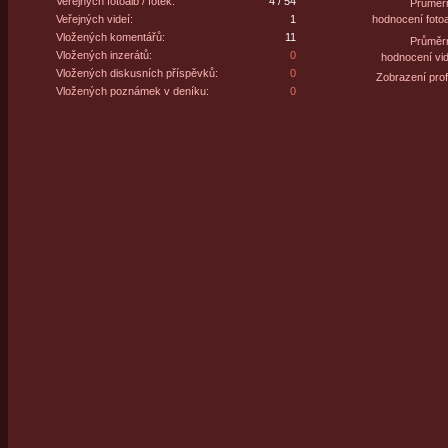
Veřejných fotoalb / fotek:
4 / 54
Průměr
Veřejných videí:
1
hodnocení fotoa
Vložených komentářů:
11
Průměr
Vložených inzerátů:
0
hodnocení vid
Vložených diskusních příspěvků:
0
Zobrazení profi
Vložených poznámek v deníku:
0