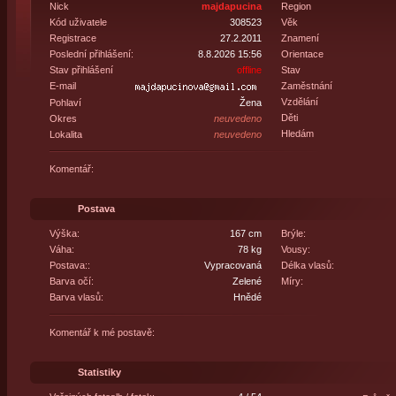
Nick
majdapucina
Region
Kód uživatele
308523
Věk
Registrace
27.2.2011
Znamení
Poslední přihlášení:
8.8.2026 15:56
Orientace
Stav přihlášení
offline
Stav
E-mail
Zaměstnání
Vzdělání
Pohlaví
Žena
Děti
Okres
neuvedeno
Hledám
Lokalita
neuvedeno
Komentář:
Postava
Výška:
167 cm
Brýle:
Váha:
78 kg
Vousy:
Postava::
Vypracovaná
Délka vlasů:
Barva očí:
Zelené
Míry:
Barva vlasů:
Hnědé
Komentář k mé postavě:
Statistiky