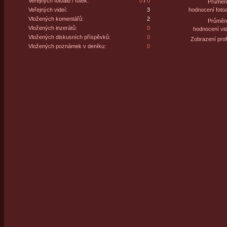
Veřejných fotoalb / fotek:
0
/
0
Průměr
Veřejných videí:
3
hodnocení fotoa
Vložených komentářů:
2
Průměr
Vložených inzerátů:
0
hodnocení vid
Vložených diskusních příspěvků:
0
Zobrazení profi
Vložených poznámek v deníku:
0