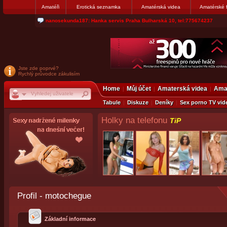
Amatéři
Erotická seznamka
Amatérská videa
Amatérské 
nanosekunda187: Hanka servis Praha Bulharská 10, tel:775674237
Jste zde poprvé?
Rychlý průvodce zákulisím
Home
Můj účet
Amaterská videa
Amat
Tabule
Diskuze
Deníky
Sex porno TV vid
Holky na telefonu
TiP
Profil - motochegue
Základní informace