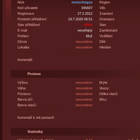
Nick
motochegue
Region
Kód uživatele
345607
Věk
Registrace
27.2.2012
Znamení
Poslední přihlášení:
19.7.2026 06:51
Orientace
Stav přihlášení
offline
Stav
E-mail
neveřejný
Zaměstnání
Pohlaví
Muž
Vzdělání
Okres
neuvedeno
Děti
Lokalita
neuvedeno
Hledám
Komentář:
Postava
Výška:
neuvedeno
Brýle:
Váha:
neuvedeno
Vousy:
Postava::
neuvedeno
Délka vlasů:
Barva očí:
neuvedeno
Míry:
Barva vlasů:
neuvedeno
Komentář k mé postavě:
Statistiky