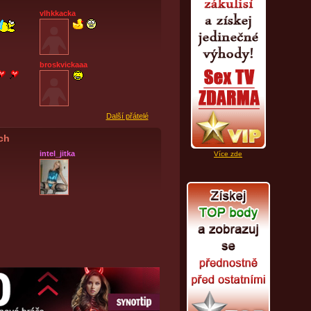
vlhkkacka
broskvickaaa
Další přátelé
ích
intel_jitka
Více zde