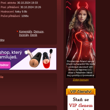
Posl. aktivita:
30.10.2024 19:33
Posl. přihlášení:
30.10.2024 19:26
Hodnocení:
fotky 9.8b
Počet přihlášení:
1098x
Komentáře
,
Diskuze
,
Inzeráty
,
Deník
tinu
le
Získej bonusy