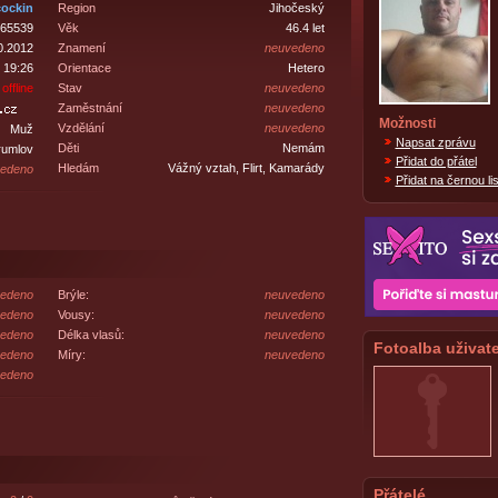
cockin
Region
Jihočeský
65539
Věk
46.4 let
0.2012
Znamení
neuvedeno
 19:26
Orientace
Hetero
offline
Stav
neuvedeno
Zaměstnání
neuvedeno
Možnosti
Vzdělání
neuvedeno
Muž
Napsat zprávu
Děti
Nemám
rumlov
Přidat do přátel
Hledám
Vážný vztah, Flirt, Kamarády
edeno
Přidat na černou lis
edeno
Brýle:
neuvedeno
edeno
Vousy:
neuvedeno
edeno
Délka vlasů:
neuvedeno
Fotoalba uživate
edeno
Míry:
neuvedeno
edeno
Přátelé