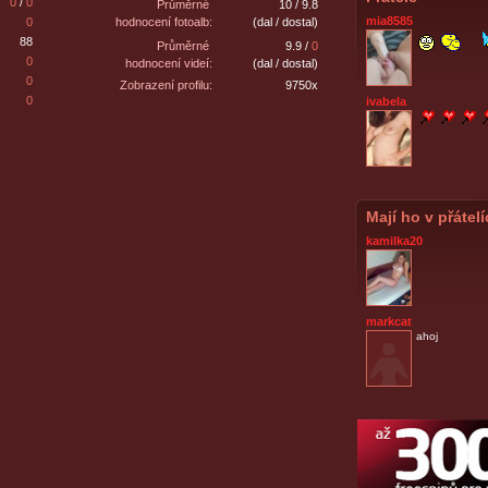
0
/
0
Průměrné
10 / 9.8
mia8585
0
hodnocení fotoalb:
(dal / dostal)
88
Průměrné
9.9 /
0
0
hodnocení videí:
(dal / dostal)
0
Zobrazení profilu:
9750x
0
ivabela
Mají ho v přátel
kamilka20
markcat
ahoj