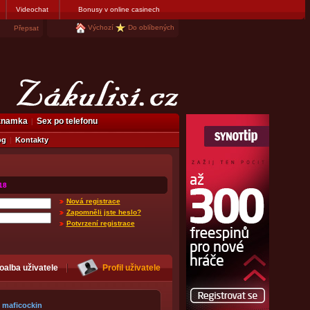
Videochat
Bonusy v online casinech
Výchozí
Do oblíbených
Přepsat
eznamka
Sex po telefonu
og
Kontakty
18
Nová registrace
Zapomněli jste heslo?
Potvrzení registrace
oalba uživatele
Profil uživatele
maficockin