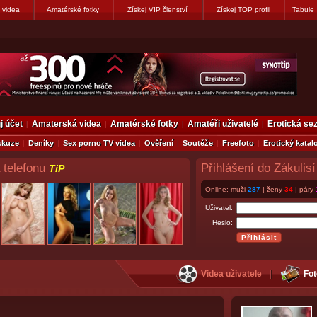
 videa
Amatérské fotky
Získej VIP členství
Získej TOP profil
Tabule
j účet
Amaterská videa
Amatérské fotky
Amatéři uživatelé
Erotická s
skuze
Deníky
Sex porno TV videa
Ověření
Soutěže
Freefoto
Erotický katal
 telefonu
Přihlášení do Zákulisí
TiP
Online: muži
287
| ženy
34
| páry
Uživatel:
Heslo:
Videa uživatele
Fot