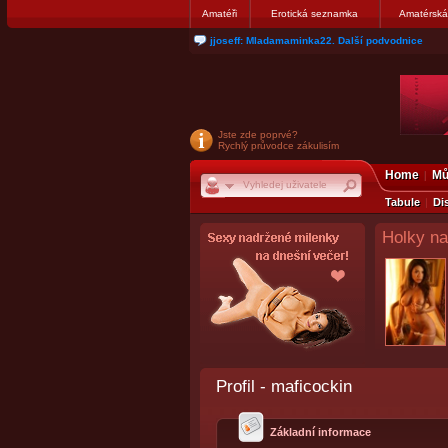
Amatéři
Erotická seznamka
Amatérská
matthew007: kuknite moju galerku
Jste zde poprvé?
Rychlý průvodce zákulisím
Home
Mů
Tabule
Di
Holky na
Profil - maficockin
Základní informace