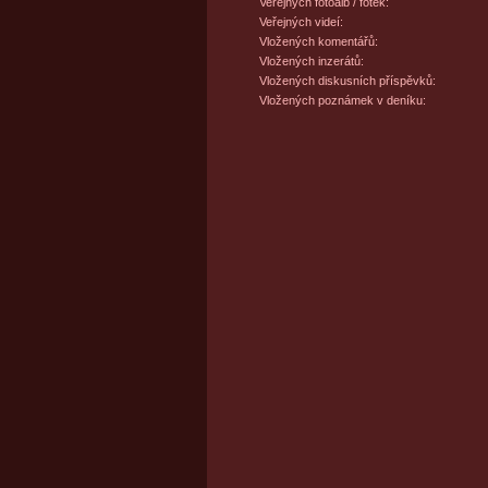
Veřejných fotoalb / fotek:
Veřejných videí:
Vložených komentářů:
Vložených inzerátů:
Vložených diskusních příspěvků:
Vložených poznámek v deníku: