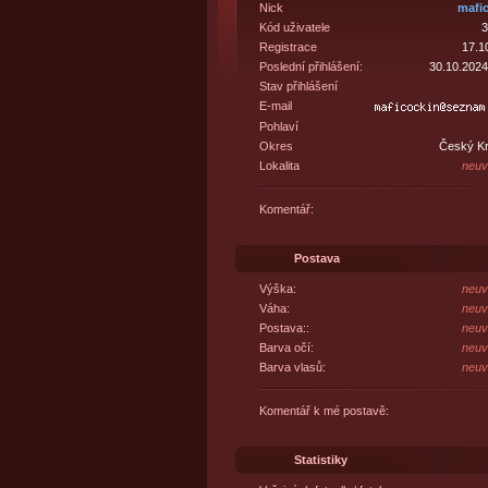
Nick
mafi
Kód uživatele
3
Registrace
17.1
Poslední přihlášení:
30.10.2024
Stav přihlášení
E-mail
Pohlaví
Okres
Český K
Lokalita
neuv
Komentář:
Postava
Výška:
neuv
Váha:
neuv
Postava::
neuv
Barva očí:
neuv
Barva vlasů:
neuv
Komentář k mé postavě:
Statistiky