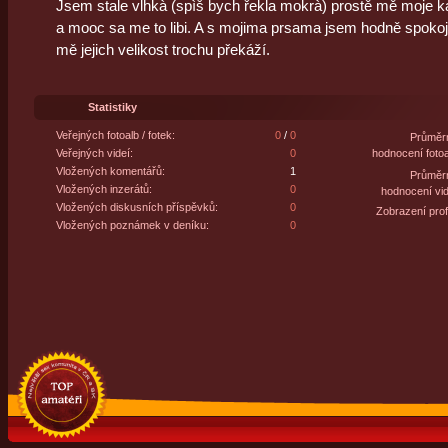
Jsem stale vlhkà (spìš bych řekla mokrà) prostě mě moje 
a mooc sa me to libi. A s mojima prsama jsem hodně spokoje
mě jejich velikost trochu překáží.
Statistiky
Veřejných fotoalb / fotek:
0
/
0
Průměr
Veřejných videí:
0
hodnocení fotoa
Vložených komentářů:
1
Průměr
Vložených inzerátů:
0
hodnocení vid
Vložených diskusních příspěvků:
0
Zobrazení profi
Vložených poznámek v deníku:
0