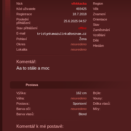
Nick
vlhkkacka
Region
Kód uživatele
493425
Věk
Registrace
18.7.2018
Znamení
Poslední
Orientace
25.6.2025 04:57
přihlášení:
Stav
Stav přihlášení
offline
Zaměstnání
E-mail
Vzdělání
Pohlaví
Žena
Děti
Okres
neuvedeno
Hledám
Lokalita
neuvedeno
Komentář:
Aa to stále a moc
Postava
Výška:
162 cm
Brýle:
Váha:
neuvedeno
Vousy:
Postava::
Sportovní
Délka vlasů:
Barva očí:
neuvedeno
Míry:
Barva vlasů:
Blond
Komentář k mé postavě: