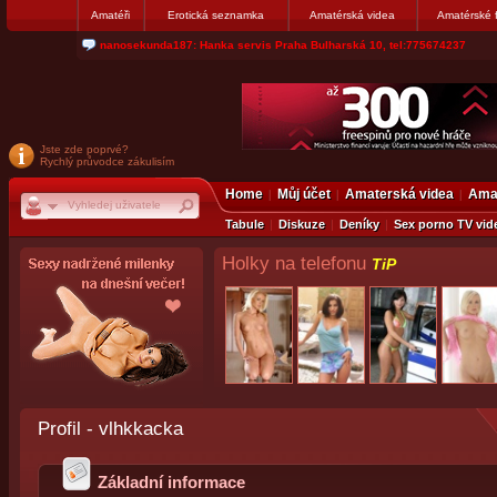
Amatéři
Erotická seznamka
Amatérská videa
Amatérské 
jjoseff: Najde se par, ktery nekdy přemýšlel o divákovi. Napiste
Jste zde poprvé?
Rychlý průvodce zákulisím
Home
Můj účet
Amaterská videa
Amat
Tabule
Diskuze
Deníky
Sex porno TV vid
Holky na telefonu
TiP
Profil - vlhkkacka
Základní informace