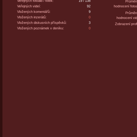
Veřejných fotoalb / fotek:
19 / 138
Průměr
Veřejných videí:
92
hodnocení fotoa
Vložených komentářů:
9
Průměr
Vložených inzerátů:
0
hodnocení vid
Vložených diskusních příspěvků:
3
Zobrazení profi
Vložených poznámek v deníku:
0