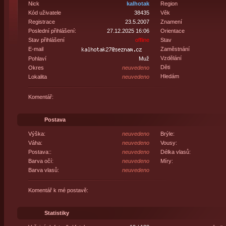
Nick
kalhotak
Region
Kód uživatele
38435
Věk
Registrace
23.5.2007
Znamení
Poslední přihlášení:
27.12.2025 16:06
Orientace
Stav přihlášení
offline
Stav
E-mail
Zaměstnání
Vzdělání
Pohlaví
Muž
Děti
Okres
neuvedeno
Hledám
Lokalita
neuvedeno
Komentář:
Postava
Výška:
neuvedeno
Brýle:
Váha:
neuvedeno
Vousy:
Postava::
neuvedeno
Délka vlasů:
Barva očí:
neuvedeno
Míry:
Barva vlasů:
neuvedeno
Komentář k mé postavě:
Statistiky