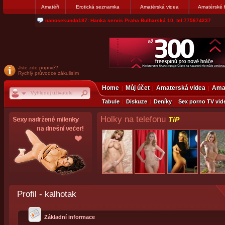
Amatéři
Erotická seznamka
Amatérská videa
Amatérské 
jjoseff: Najde se par, ktery nekdy přemýšlel o divákovi. Napiste
Jste zde poprvé?
Rychlý průvodce zákulisím
Home
Můj účet
Amaterská videa
Amat
Tabule
Diskuze
Deníky
Sex porno TV vid
Holky na telefonu
TiP
Profil - kalhotak
Základní informace