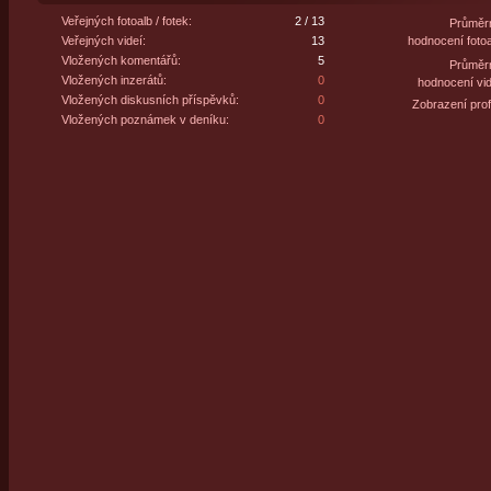
Veřejných fotoalb / fotek:
2 / 13
Průměr
Veřejných videí:
13
hodnocení fotoa
Vložených komentářů:
5
Průměr
Vložených inzerátů:
0
hodnocení vid
Vložených diskusních příspěvků:
0
Zobrazení profi
Vložených poznámek v deníku:
0