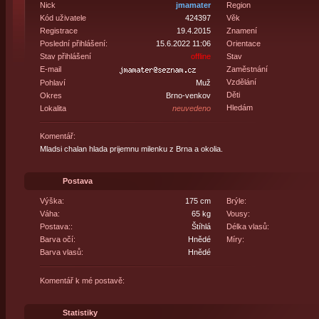
Nick
jmamater
Region
Kód uživatele
424397
Věk
Registrace
19.4.2015
Znamení
Poslední přihlášení:
15.6.2022 11:06
Orientace
Stav přihlášení
offline
Stav
E-mail
Zaměstnání
Vzdělání
Pohlaví
Muž
Děti
Okres
Brno-venkov
Hledám
Lokalita
neuvedeno
Komentář:
Mladsi chalan hlada prijemnu milenku z Brna a okolia.
Postava
Výška:
175 cm
Brýle:
Váha:
65 kg
Vousy:
Postava::
Štíhlá
Délka vlasů:
Barva očí:
Hnědé
Míry:
Barva vlasů:
Hnědé
Komentář k mé postavě:
Statistiky