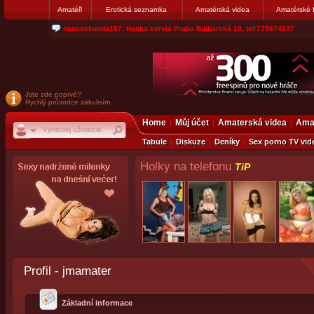
Amatéři
Erotická seznamka
Amatérská videa
Amatérské 
nanosekunda187: Hanka servis Praha Bulharská 10, tel:775674237
Jste zde poprvé?
Rychlý průvodce zákulisím
Home
Můj účet
Amaterská videa
Amat
Tabule
Diskuze
Deníky
Sex porno TV vid
Holky na telefonu
TiP
Profil - jmamater
Základní informace