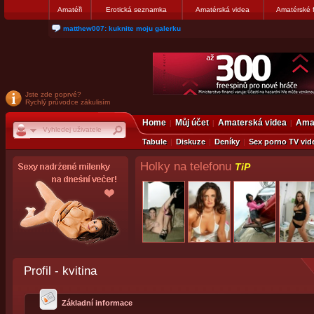
Amatéři
Erotická seznamka
Amatérská videa
Amatérské 
matthew007: kuknite moju galerku
Jste zde poprvé?
Rychlý průvodce zákulisím
Home
Můj účet
Amaterská videa
Amat
Tabule
Diskuze
Deníky
Sex porno TV vid
Holky na telefonu
TiP
Profil - kvitina
Základní informace