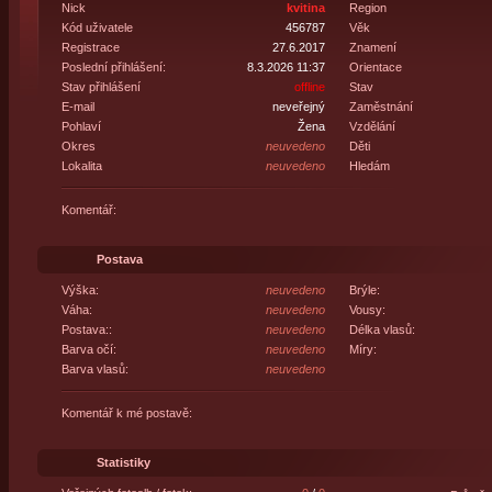
Nick
kvitina
Region
Kód uživatele
456787
Věk
Registrace
27.6.2017
Znamení
Poslední přihlášení:
8.3.2026 11:37
Orientace
Stav přihlášení
offline
Stav
E-mail
neveřejný
Zaměstnání
Pohlaví
Žena
Vzdělání
Okres
neuvedeno
Děti
Lokalita
neuvedeno
Hledám
Komentář:
Postava
Výška:
neuvedeno
Brýle:
Váha:
neuvedeno
Vousy:
Postava::
neuvedeno
Délka vlasů:
Barva očí:
neuvedeno
Míry:
Barva vlasů:
neuvedeno
Komentář k mé postavě:
Statistiky