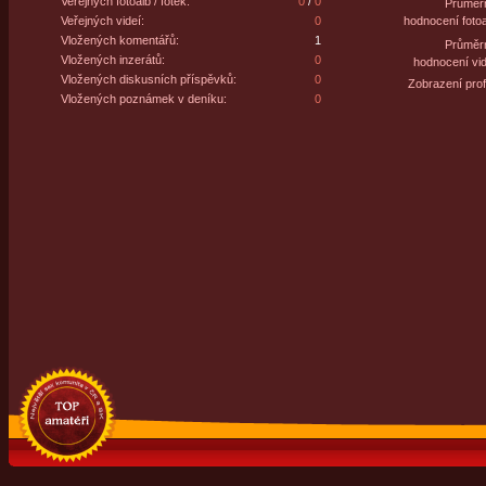
Veřejných fotoalb / fotek:
0
/
0
Průměr
Veřejných videí:
0
hodnocení fotoa
Vložených komentářů:
1
Průměr
Vložených inzerátů:
0
hodnocení vid
Vložených diskusních příspěvků:
0
Zobrazení profi
Vložených poznámek v deníku:
0