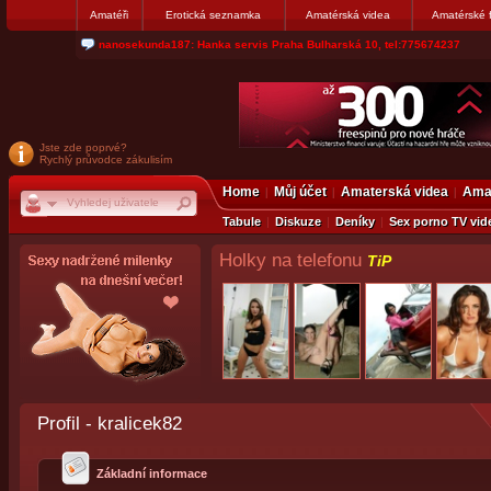
Amatéři
Erotická seznamka
Amatérská videa
Amatérské 
jjoseff: Najde se par, ktery nekdy přemýšlel o divákovi. Napiste
Jste zde poprvé?
Rychlý průvodce zákulisím
Home
Můj účet
Amaterská videa
Amat
Tabule
Diskuze
Deníky
Sex porno TV vid
Holky na telefonu
TiP
Profil - kralicek82
Základní informace