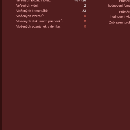
Veřejných fotoalb / fotek:
48 / 426
Průměr
Veřejných videí:
2
hodnocení fotoa
Vložených komentářů:
33
Průměr
Vložených inzerátů:
0
hodnocení vid
Vložených diskusních příspěvků:
0
Zobrazení profi
Vložených poznámek v deníku:
0