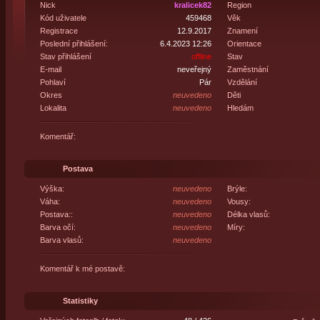
Nick
kralicek82
Region
Kód uživatele
459468
Věk
Registrace
12.9.2017
Znamení
Poslední přihlášení:
6.4.2023 12:26
Orientace
Stav přihlášení
offline
Stav
E-mail
neveřejný
Zaměstnání
Pohlaví
Pár
Vzdělání
Okres
neuvedeno
Děti
Lokalita
neuvedeno
Hledám
Komentář:
Postava
Výška:
neuvedeno
Brýle:
Váha:
neuvedeno
Vousy:
Postava::
neuvedeno
Délka vlasů:
Barva očí:
neuvedeno
Míry:
Barva vlasů:
neuvedeno
Komentář k mé postavě:
Statistiky