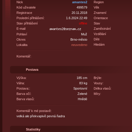
Nick
amantes2
Region
Kód uživatele
499579
Věk
Registrace
20.11.2018
Znamení
Poslední přihlášení:
1.6.2024 22:49
Orientace
Stav přihlášení
offline
Stav
E-mail
Zaměstnání
Vzdělání
Pohlaví
Muž
Děti
Okres
Brno-město
Hledám
Lokalita
neuvedeno
Komentář:
Postava
Výška:
185 cm
Brýle:
Váha:
83 kg
Vousy:
Postava::
Sportovní
Délka vlasů:
Barva očí:
Zelené
Míry:
Barva vlasů:
Hnědé
Komentář k mé postavě:
velká ale překvapivě pevná ňadra
Statistiky