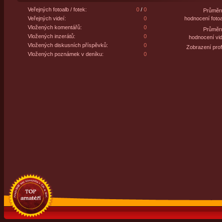
Veřejných fotoalb / fotek:
0
/
0
Průměr
Veřejných videí:
0
hodnocení fotoa
Vložených komentářů:
0
Průměr
Vložených inzerátů:
0
hodnocení vid
Vložených diskusních příspěvků:
0
Zobrazení profi
Vložených poznámek v deníku:
0