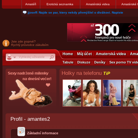
Amatéři
Erotická seznamka
Amatérská videa
Amatérské 
jjoseff: Najde se par, ktery nekdy přemýšlel o divákovi. Napiste
Jste zde poprvé?
Rychlý průvodce zákulisím
Home
Můj účet
Amaterská videa
Amat
Tabule
Diskuze
Deníky
Sex porno TV vid
Holky na telefonu
TiP
Profil - amantes2
Základní informace