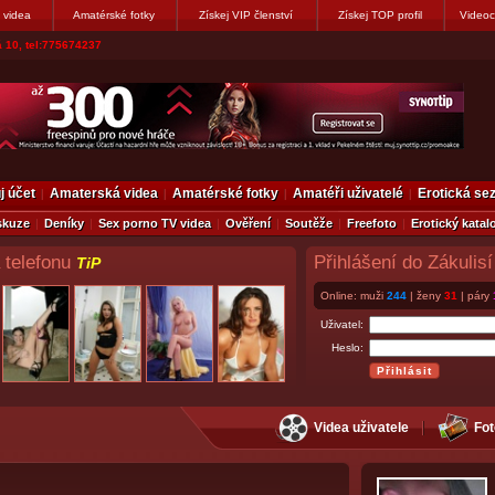
 videa
Amatérské fotky
Získej VIP členství
Získej TOP profil
Videoc
vákovi. Napiste
j účet
Amaterská videa
Amatérské fotky
Amatéři uživatelé
Erotická s
skuze
Deníky
Sex porno TV videa
Ověření
Soutěže
Freefoto
Erotický katal
 telefonu
Přihlášení do Zákulisí
TiP
Online: muži
244
| ženy
31
| páry
Uživatel:
Heslo:
Videa uživatele
Fot