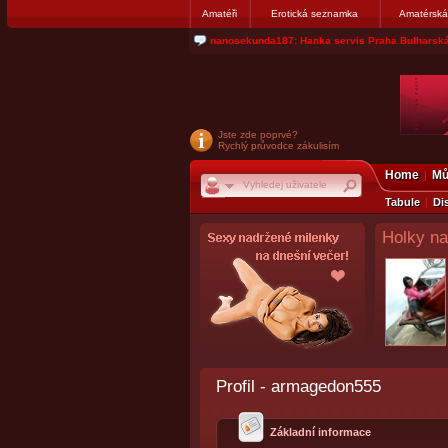
Amatéři
Erotická seznamka
Amatérská
jjoseff: Najde se par, ktery nekdy přemýšlel o di
Jste zde poprvé?
Rychlý průvodce zákulisím
Home
Mů
Tabule
Di
Holky na
Profil - armagedon555
Základní informace