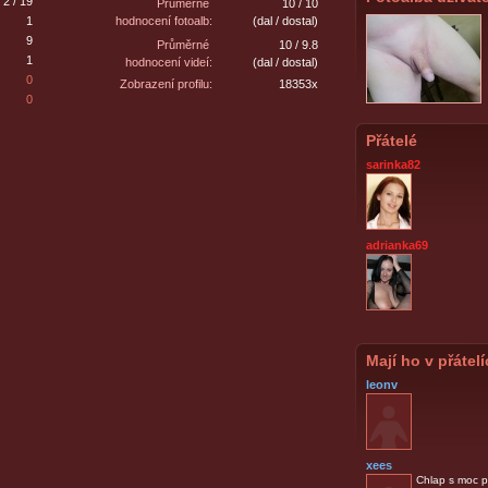
2 / 19
Průměrné
10 / 10
1
hodnocení fotoalb:
(dal / dostal)
9
Průměrné
10 / 9.8
1
hodnocení videí:
(dal / dostal)
0
Zobrazení profilu:
18353x
0
Přátelé
sarinka82
adrianka69
Mají ho v přátel
leonv
xees
Chlap s moc 