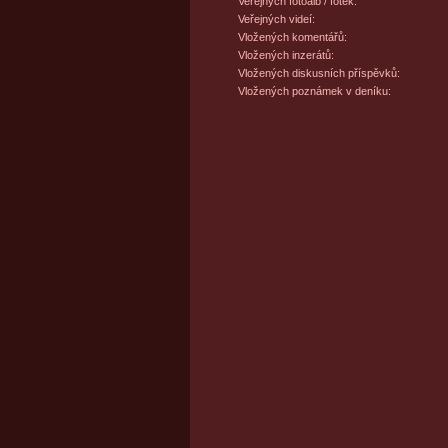
Veřejných fotoalb / fotek:
Veřejných videí:
Vložených komentářů:
Vložených inzerátů:
Vložených diskusních příspěvků:
Vložených poznámek v deníku: