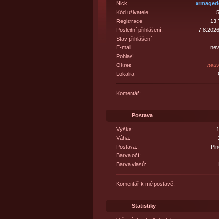
Nick
armaged
Kód uživatele
5
Registrace
13.
Poslední přihlášení:
7.8.2026
Stav přihlášení
E-mail
nev
Pohlaví
Okres
neuv
Lokalita
Komentář:
Postava
Výška:
1
Váha:
Postava::
Pln
Barva očí:
Barva vlasů:
Komentář k mé postavě:
Statistiky