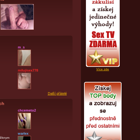
m_s
Více zde
milujisex778
Další přátelé
ích
chcemeto2
warlex
pěknym