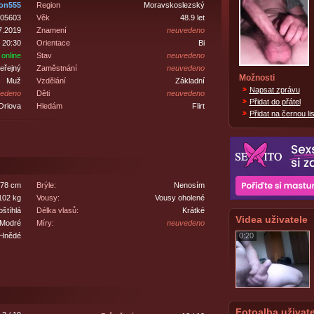
on555
Region
Moravskoslezský
05603
Věk
48.9 let
7.2019
Znamení
neuvedeno
 20:30
Orientace
Bi
online
Stav
neuvedeno
eřejný
Zaměstnání
neuvedeno
Možnosti
Muž
Vzdělání
Základní
Napsat zprávu
edeno
Děti
neuvedeno
Přidat do přátel
Orlova
Hledám
Flirt
Přidat na černou lis
78 cm
Brýle:
Nenosím
102 kg
Vousy:
Vousy oholené
oštíhlá
Délka vlasů:
Krátké
Videa uživatele
Modré
Míry:
neuvedeno
Hnědé
0:20
Fotoalba uživate