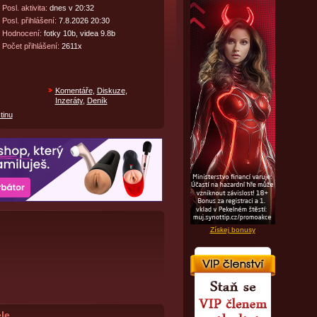
Posl. aktivita:
dnes v 20:32
Posl. přihlášení:
7.8.2026 20:30
Hodnocení:
fotky 10b, videa 9.8b
Počet přihlášení:
2611x
Komentáře
,
Diskuze
,
Inzeráty
,
Deník
tinu
Získej bonusy
le