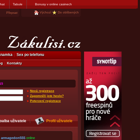
hat
Tabule
Bonusy v online casinech
Výchozí
Do oblíbených
Přepsat
eznamka
Sex po telefonu
og
Kontakty
15
Nová registrace
Zapomněli jste heslo?
Potvrzení registrace
oalba uživatele
Profil uživatele
armagedon555
online