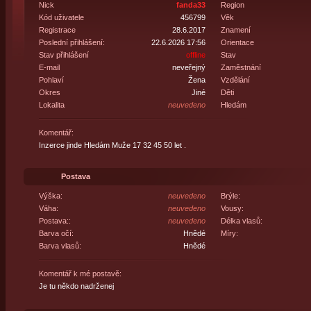
Nick
fanda33
Region
Kód uživatele
456799
Věk
Registrace
28.6.2017
Znamení
Poslední přihlášení:
22.6.2026 17:56
Orientace
Stav přihlášení
offline
Stav
E-mail
neveřejný
Zaměstnání
Pohlaví
Žena
Vzdělání
Okres
Jiné
Děti
Lokalita
neuvedeno
Hledám
Komentář:
Inzerce jinde Hledám Muže 17 32 45 50 let .
Postava
Výška:
neuvedeno
Brýle:
Váha:
neuvedeno
Vousy:
Postava::
neuvedeno
Délka vlasů:
Barva očí:
Hnědé
Míry:
Barva vlasů:
Hnědé
Komentář k mé postavě:
Je tu někdo nadrženej