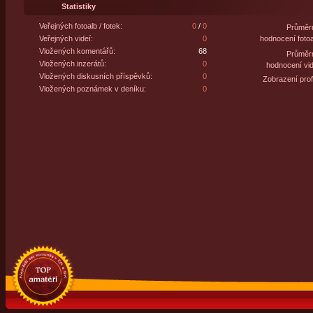
Statistiky
Veřejných fotoalb / fotek:
0
/
0
Průměr
Veřejných videí:
0
hodnocení fotoa
Vložených komentářů:
68
Průměr
Vložených inzerátů:
0
hodnocení vid
Vložených diskusních příspěvků:
0
Zobrazení profi
Vložených poznámek v deníku:
0