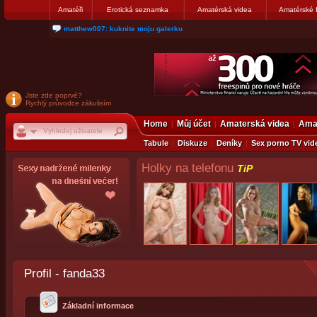
Amatéři
Erotická seznamka
Amatérská videa
Amatérské 
nanosekunda187: Hanka servis Praha Bulharská 10, tel:775674237
Jste zde poprvé?
Rychlý průvodce zákulisím
Home
Můj účet
Amaterská videa
Amat
Tabule
Diskuze
Deníky
Sex porno TV vid
Holky na telefonu
TiP
Profil - fanda33
Základní informace