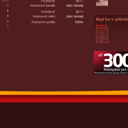
0
/
0
Průměrné
10 /
0
0
hodnocení fotoalb:
(dal / dostal)
1
Průměrné
10 /
0
4
hodnocení videí:
(dal / dostal)
Mají ho v přátel
0
Zobrazení profilu:
4304x
beranoi
0