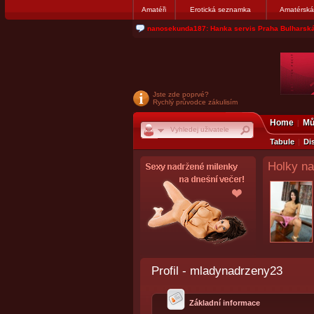
Amatéři
Erotická seznamka
Amatérská
nanosekunda187: Hanka servis Praha Bulharská
Jste zde poprvé?
Rychlý průvodce zákulisím
Home
Mů
Tabule
Di
Holky na
Profil - mladynadrzeny23
Základní informace