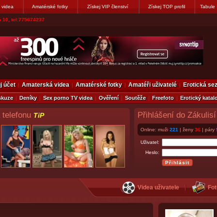
 videa
Amatérské fotky
Získej VIP členství
Získej TOP profil
Tabule
 10, tel:775674237
j účet
Amaterská videa
Amatérské fotky
Amatéři uživatelé
Erotická s
skuze
Deníky
Sex porno TV videa
Ověření
Soutěže
Freefoto
Erotický katal
 telefonu
Přihlášení do Zákulisí
TiP
Online: muži
221
| ženy
36
| páry
Uživatel:
Heslo:
Videa uživatele
Fot