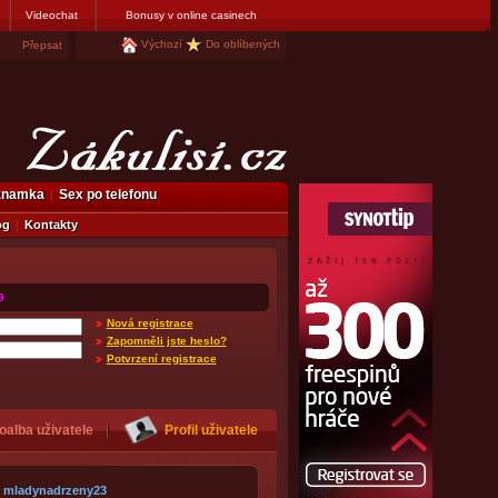
Videochat
Bonusy v online casinech
Výchozí
Do oblíbených
Přepsat
eznamka
Sex po telefonu
og
Kontakty
9
Nová registrace
Zapomněli jste heslo?
Potvrzení registrace
oalba uživatele
Profil uživatele
mladynadrzeny23