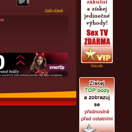
Další přátelé
ích
Více zde