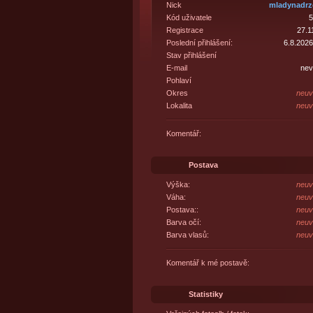
Nick
mladynadrz
Kód uživatele
5
Registrace
27.1
Poslední přihlášení:
6.8.2026
Stav přihlášení
E-mail
nev
Pohlaví
Okres
neuv
Lokalita
neuv
Komentář:
Postava
Výška:
neuv
Váha:
neuv
Postava::
neuv
Barva očí:
neuv
Barva vlasů:
neuv
Komentář k mé postavě:
Statistiky