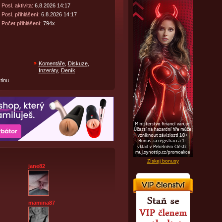
Posl. aktivita:
6.8.2026 14:17
Posl. přihlášení:
6.8.2026 14:17
Počet přihlášení:
794x
Komentáře
,
Diskuze
,
Inzeráty
,
Deník
tinu
Získej bonusy
jane82
mamina87