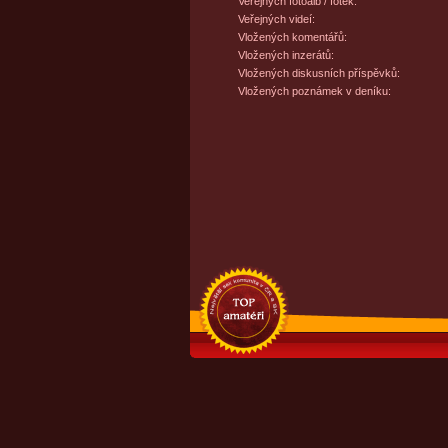
Veřejných fotoalb / fotek:
Veřejných videí:
Vložených komentářů:
Vložených inzerátů:
Vložených diskusních příspěvků:
Vložených poznámek v deníku: