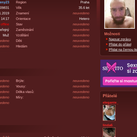
eny23
Region
Praha
09831
Věk
35.6 let
1.2019
Znamení
neuvedeno
 14:17
Orientace
Hetero
offline
Stav
neuvedeno
eřejný
Zaměstnání
neuvedeno
Možnosti
Muž
Vzdělání
neuvedeno
Napsat zprávu
edeno
Děti
neuvedeno
Přidat do přátel
edeno
Hledám
neuvedeno
Přidat na černou lis
edeno
Brýle:
neuvedeno
edeno
Vousy:
neuvedeno
edeno
Délka vlasů:
neuvedeno
Přátelé
edeno
Míry:
neuvedeno
elegante_
edeno
linda6