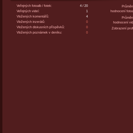
Veřejných fotoalb / fotek:
4 / 20
Průměr
Veřejných videí:
1
hodnocení fotoa
Vložených komentářů:
4
Průměr
Vložených inzerátů:
0
hodnocení vid
Vložených diskusních příspěvků:
0
Zobrazení profi
Vložených poznámek v deníku:
0