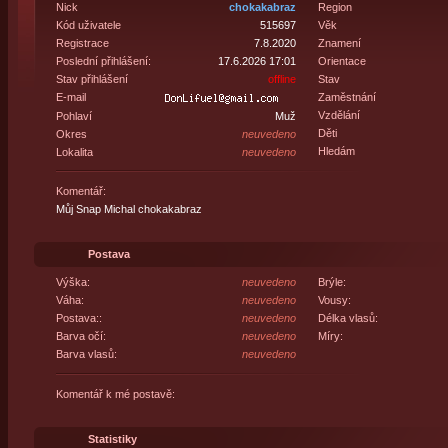
Nick
chokakabraz
Region
Kód uživatele
515697
Věk
Registrace
7.8.2020
Znamení
Poslední přihlášení:
17.6.2026 17:01
Orientace
Stav přihlášení
offline
Stav
E-mail
Zaměstnání
Vzdělání
Pohlaví
Muž
Děti
Okres
neuvedeno
Hledám
Lokalita
neuvedeno
Komentář:
Můj Snap Michal chokakabraz
Postava
Výška:
neuvedeno
Brýle:
Váha:
neuvedeno
Vousy:
Postava::
neuvedeno
Délka vlasů:
Barva očí:
neuvedeno
Míry:
Barva vlasů:
neuvedeno
Komentář k mé postavě:
Statistiky