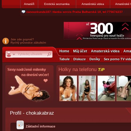
Amatéři
Erotická seznamka
Amatérská videa
Amatérské 
nanosekunda187: Hanka servis Praha Bulharská 10, tel:775674237
Jste zde poprvé?
Rychlý průvodce zákulisím
Home
Můj účet
Amaterská videa
Amat
Tabule
Diskuze
Deníky
Sex porno TV vid
Holky na telefonu
TiP
Profil - chokakabraz
Základní informace