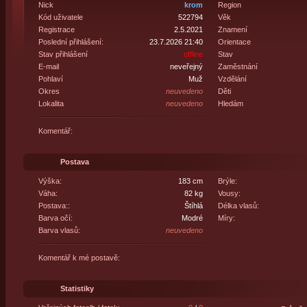
Nick
krom
Region
Kód uživatele
522794
Věk
Registrace
2.5.2021
Znamení
Poslední přihlášení:
23.7.2026 21:40
Orientace
Stav přihlášení
offline
Stav
E-mail
neveřejný
Zaměstnání
Pohlaví
Muž
Vzdělání
Okres
neuvedeno
Děti
Lokalita
neuvedeno
Hledám
Komentář:
Postava
Výška:
183 cm
Brýle:
Váha:
82 kg
Vousy:
Postava::
Štíhlá
Délka vlasů:
Barva očí:
Modré
Míry:
Barva vlasů:
neuvedeno
Komentář k mé postavě:
Statistiky