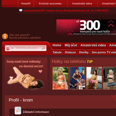
Amatéři
Erotická seznamka
Amatérská videa
Amatérské 
jjoseff: Najde se par, ktery nekdy přemýšlel o divákovi. Napiste
Jste zde poprvé?
Rychlý průvodce zákulisím
Home
Můj účet
Amaterská videa
Amat
Tabule
Diskuze
Deníky
Sex porno TV vid
Holky na telefonu
TiP
Profil - krom
Základní informace