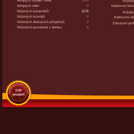
Veřejných fotoalb / fotek:
0
/
0
Průměr
Veřejných videí:
0
hodnocení fotoa
Vložených komentářů:
1176
Průměr
Vložených inzerátů:
0
hodnocení vid
Vložených diskusních příspěvků:
0
Zobrazení profi
Vložených poznámek v deníku:
0