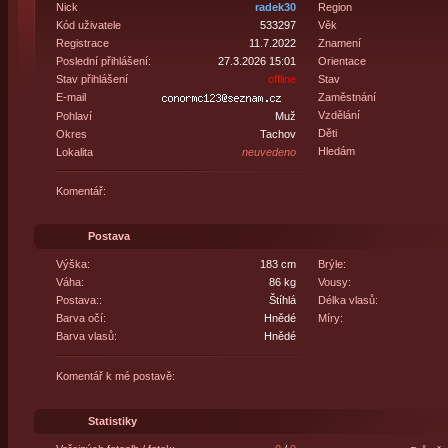
Nick
radek30
Region
Kód uživatele
533297
Věk
Registrace
11.7.2022
Znamení
Poslední přihlášení:
27.3.2026 15:01
Orientace
Stav přihlášení
offline
Stav
E-mail
Zaměstnání
Vzdělání
Pohlaví
Muž
Děti
Okres
Tachov
Hledám
Lokalita
neuvedeno
Komentář:
Postava
Výška:
183 cm
Brýle:
Váha:
86 kg
Vousy:
Postava::
Štíhlá
Délka vlasů:
Barva očí:
Hnědé
Míry:
Barva vlasů:
Hnědé
Komentář k mé postavě:
Statistiky