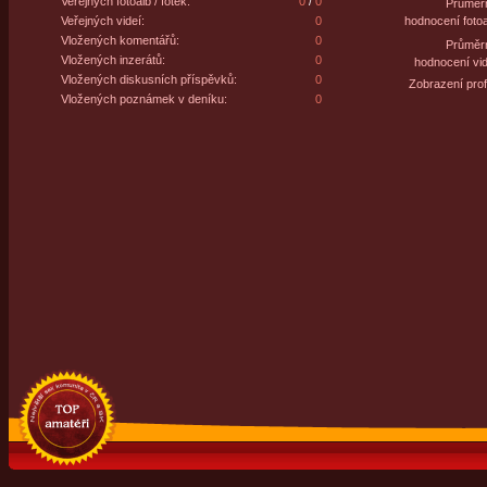
Veřejných fotoalb / fotek:
0
/
0
Průměr
Veřejných videí:
0
hodnocení fotoa
Vložených komentářů:
0
Průměr
Vložených inzerátů:
0
hodnocení vid
Vložených diskusních příspěvků:
0
Zobrazení profi
Vložených poznámek v deníku:
0