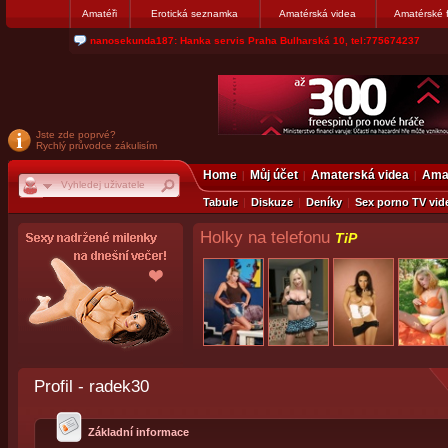
Amatéři
Erotická seznamka
Amatérská videa
Amatérské 
jjoseff: Najde se par, ktery nekdy přemýšlel o divákovi. Napiste
Jste zde poprvé?
Rychlý průvodce zákulisím
Home
Můj účet
Amaterská videa
Amat
Tabule
Diskuze
Deníky
Sex porno TV vid
Holky na telefonu
TiP
Profil - radek30
Základní informace