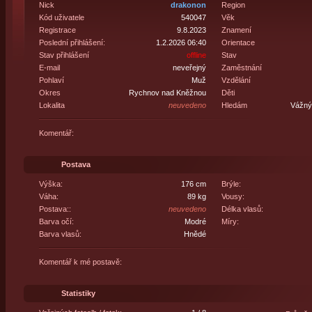
Nick
drakonon
Region
Kód uživatele
540047
Věk
Registrace
9.8.2023
Znamení
Poslední přihlášení:
1.2.2026 06:40
Orientace
Stav přihlášení
offline
Stav
E-mail
neveřejný
Zaměstnání
Pohlaví
Muž
Vzdělání
Okres
Rychnov nad Kněžnou
Děti
Lokalita
neuvedeno
Hledám
Vážný 
Komentář:
Postava
Výška:
176 cm
Brýle:
Váha:
89 kg
Vousy:
Postava::
neuvedeno
Délka vlasů:
Barva očí:
Modré
Míry:
Barva vlasů:
Hnědé
Komentář k mé postavě:
Statistiky