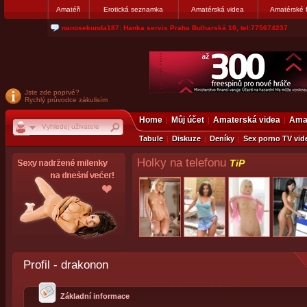
Amatéři
Erotická seznamka
Amatérská videa
Amatérské 
jjoseff: Najde se par, ktery nekdy přemýšlel o divákovi. Napiste
Jste zde poprvé?
Rychlý průvodce zákulisím
Home
Můj účet
Amaterská videa
Amat
Tabule
Diskuze
Deníky
Sex porno TV vid
Holky na telefonu
TiP
Profil - drakonon
Základní informace