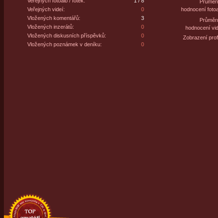
Veřejných fotoalb / fotek:
1 / 8
Průměr
Veřejných videí:
0
hodnocení fotoa
Vložených komentářů:
3
Průměr
Vložených inzerátů:
0
hodnocení vid
Vložených diskusních příspěvků:
0
Zobrazení profi
Vložených poznámek v deníku:
0