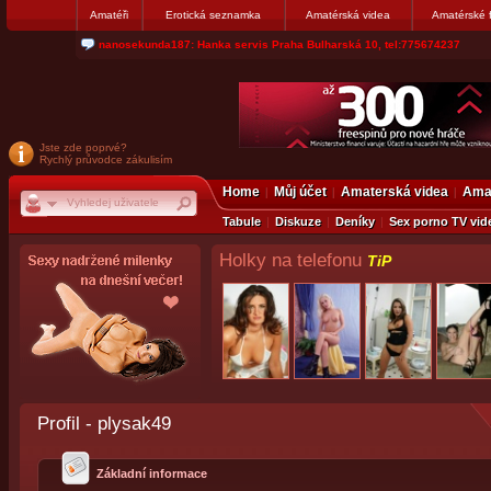
Amatéři
Erotická seznamka
Amatérská videa
Amatérské 
nanosekunda187: Hanka servis Praha Bulharská 10, tel:775674237
Jste zde poprvé?
Rychlý průvodce zákulisím
Home
Můj účet
Amaterská videa
Amat
Tabule
Diskuze
Deníky
Sex porno TV vid
Holky na telefonu
TiP
Profil - plysak49
Základní informace