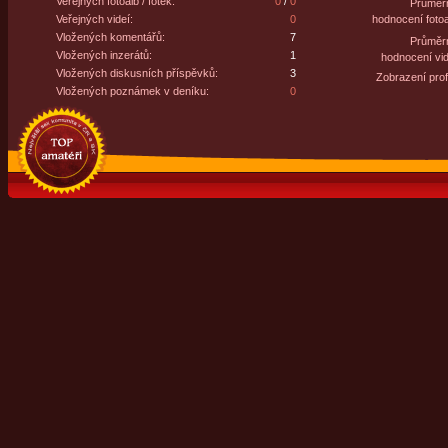
Veřejných fotoalb / fotek:
0
/
0
Průměr
Veřejných videí:
0
hodnocení fotoa
Vložených komentářů:
7
Průměr
Vložených inzerátů:
1
hodnocení vid
Vložených diskusních příspěvků:
3
Zobrazení profi
Vložených poznámek v deníku:
0