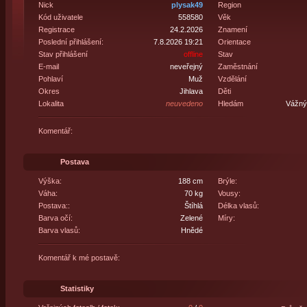
Nick
plysak49
Region
Kód uživatele
558580
Věk
Registrace
24.2.2026
Znamení
Poslední přihlášení:
7.8.2026 19:21
Orientace
Stav přihlášení
offline
Stav
E-mail
neveřejný
Zaměstnání
Pohlaví
Muž
Vzdělání
Okres
Jihlava
Děti
Lokalita
neuvedeno
Hledám
Vážný 
Komentář:
Postava
Výška:
188 cm
Brýle:
Váha:
70 kg
Vousy:
Postava::
Štíhlá
Délka vlasů:
Barva očí:
Zelené
Míry:
Barva vlasů:
Hnědé
Komentář k mé postavě:
Statistiky