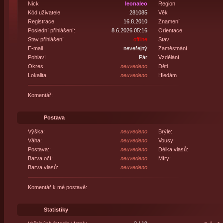
Nick
leonaleo
Region
Kód uživatele
281085
Věk
Registrace
16.8.2010
Znamení
Poslední přihlášení:
8.6.2026 05:16
Orientace
Stav přihlášení
offline
Stav
E-mail
neveřejný
Zaměstnání
Pohlaví
Pár
Vzdělání
Okres
neuvedeno
Děti
Lokalita
neuvedeno
Hledám
Komentář:
Postava
Výška:
neuvedeno
Brýle:
Váha:
neuvedeno
Vousy:
Postava::
neuvedeno
Délka vlasů:
Barva očí:
neuvedeno
Míry:
Barva vlasů:
neuvedeno
Komentář k mé postavě:
Statistiky