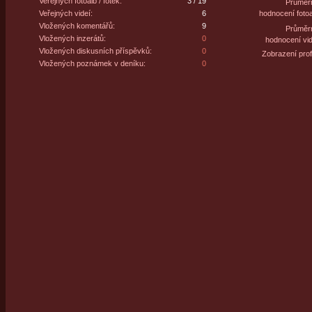
Veřejných fotoalb / fotek:
3 / 19
Průměr
Veřejných videí:
6
hodnocení fotoa
Vložených komentářů:
9
Průměr
Vložených inzerátů:
0
hodnocení vid
Vložených diskusních příspěvků:
0
Zobrazení profi
Vložených poznámek v deníku:
0