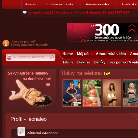
Amatéři
Erotická seznamka
Amatérská videa
Amatérské 
jjoseff: Najde se par, ktery nekdy přemýšlel o divákovi. Napiste
Jste zde poprvé?
Rychlý průvodce zákulisím
Home
Můj účet
Amaterská videa
Amat
Tabule
Diskuze
Deníky
Sex porno TV vid
Holky na telefonu
TiP
Profil - leonaleo
Základní informace