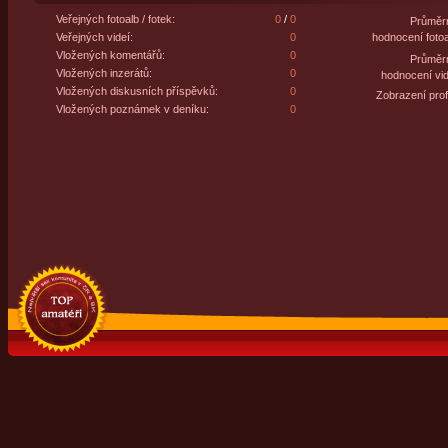
Veřejných fotoalb / fotek:
0
/
0
Průměr
Veřejných videí:
0
hodnocení fotoa
Vložených komentářů:
0
Průměr
Vložených inzerátů:
0
hodnocení vid
Vložených diskusních příspěvků:
0
Zobrazení profi
Vložených poznámek v deníku:
0