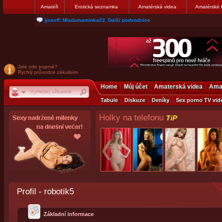
Amatéři
Erotická seznamka
Amatérská videa
Amatérské 
matthew007: kuknite moju galerku
Jste zde poprvé?
Rychlý průvodce zákulisím
Home
Můj účet
Amaterská videa
Amat
Tabule
Diskuze
Deníky
Sex porno TV vid
Holky na telefonu
TiP
Profil - robotik5
Základní informace