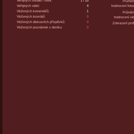
Veřejných fotoalb / fotek:
1 / 10
Průměr
Veřejných videí:
4
hodnocení fotoa
Vložených komentářů:
1
Průměr
Vložených inzerátů:
0
hodnocení vid
Vložených diskusních příspěvků:
0
Zobrazení profi
Vložených poznámek v deníku:
0