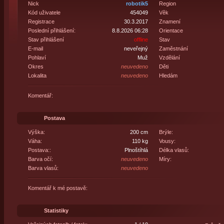
Nick
robotik5
Region
Kód uživatele
454049
Věk
Registrace
30.3.2017
Znamení
Poslední přihlášení:
8.8.2026 06:28
Orientace
Stav přihlášení
offline
Stav
E-mail
neveřejný
Zaměstnání
Pohlaví
Muž
Vzdělání
Okres
neuvedeno
Děti
Lokalita
neuvedeno
Hledám
Komentář:
Postava
Výška:
200 cm
Brýle:
Váha:
110 kg
Vousy:
Postava::
Plnoštíhlá
Délka vlasů:
Barva očí:
neuvedeno
Míry:
Barva vlasů:
neuvedeno
Komentář k mé postavě:
Statistiky