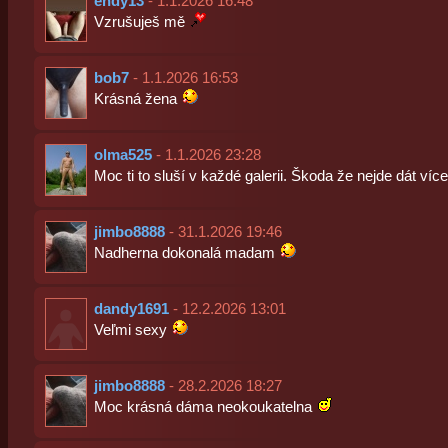
endy13
- 1.1.2026 16:48
Vzrušuješ mě
bob7
- 1.1.2026 16:53
Krásná žena
olma525
- 1.1.2026 23:28
Moc ti to sluší v každé galerii. Škoda že nejde dát víc
jimbo8888
- 31.1.2026 19:46
Nadherna dokonalá madam
dandy1691
- 12.2.2026 13:01
Veľmi sexy
jimbo8888
- 28.2.2026 18:27
Moc krásná dáma neokoukatelna