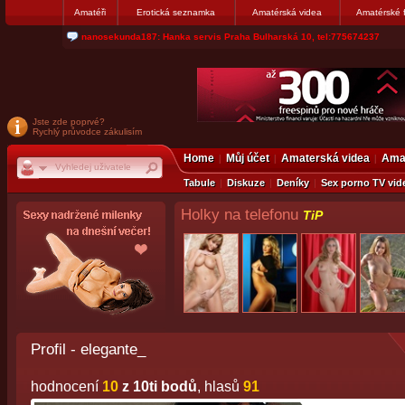
Amatéři
Erotická seznamka
Amatérská videa
Amatérské 
jjoseff: Najde se par, ktery nekdy přemýšlel o divákovi. Napiste
Jste zde poprvé?
Rychlý průvodce zákulisím
Home
Můj účet
Amaterská videa
Amat
Tabule
Diskuze
Deníky
Sex porno TV vid
Holky na telefonu
TiP
Profil - elegante_
hodnocení
10
z 10ti bodů
, hlasů
91