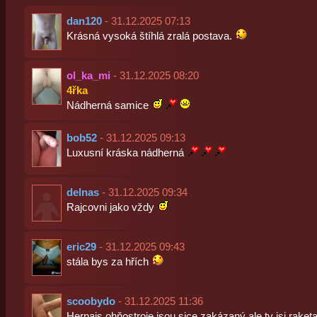
dan120
- 31.12.2025 07:13
Krásná vysoká štíhlá zralá postava.
ol_ka_mi
- 31.12.2025 08:20
4řka
Nádherná samice
bob52
- 31.12.2025 09:13
Luxusní kráska nádherná
delnas
- 31.12.2025 09:34
Rajcovni jako vždy
eric29
- 31.12.2025 09:43
stála bys za hřích
scoobydo
- 31.12.2025 11:36
Hernajs ohňostroje jsou sice zakázaný ale ty jsi raket