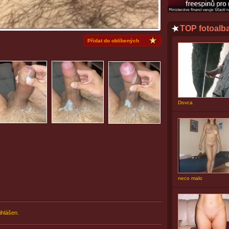
TOP fotoalb
Přidat do oblíbených
Dovca
neco malo
ihlášen.