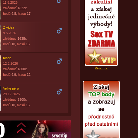
11.5.2026
zhlédnutí
1822x
bodů
9.8
, hlasů
17
Z videa
9.5.2026
zhlédnutí
1638x
bodů
10
, hlasů
16
Kláda
12.2.2026
Více zde
zhlédnutí
1800x
bodů
9.9
, hlasů
12
Velké péro
29.12.2025
zhlédnutí
3300x
bodů
10
, hlasů
16