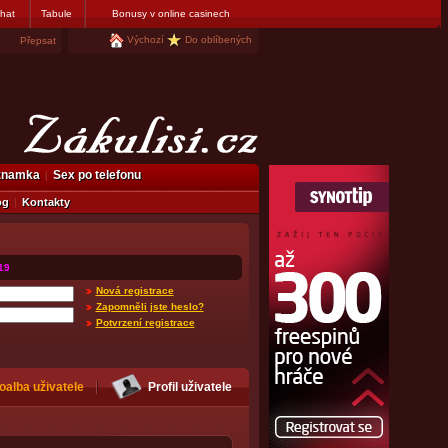
hat
Tabule
Bonusy v online casinech
Výchozí
Do oblíbených
Přepsat
eznamka
Sex po telefonu
og
Kontakty
19
Nová registrace
Zapomněli jste heslo?
Potvrzení registrace
oalba uživatele
Profil uživatele