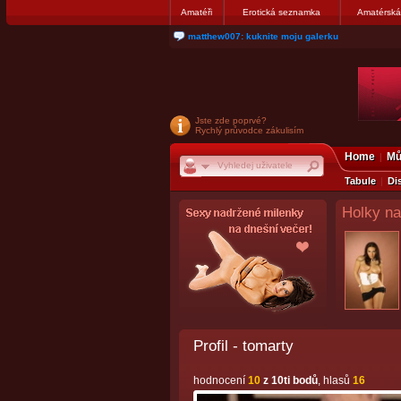
Amatéři
Erotická seznamka
Amatérská
nanosekunda187: Hanka servis Praha Bulharská
Jste zde poprvé?
Rychlý průvodce zákulisím
Home
Mů
Tabule
Di
Holky na
Profil - tomarty
hodnocení
10
z 10ti bodů
, hlasů
16