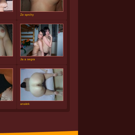
Ze sprchy
Ja a segra
analek