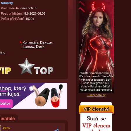
tomarty
Posl. aktivita:
dnes v 6:05
Posl. přihlášení:
9.8.2026 06:05
Počet přihlášení:
1029x
Komentáře
,
Diskuze
,
Inzeráty
,
Deník
tinu
Získej bonusy
ivatele
Pero