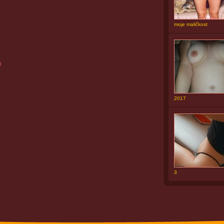
moje maličkost
0
2017
3