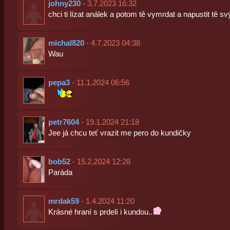
johny230
- 3.7.2023 16:32
chci ti lízat análek a potom tě vymrdat a napustit tě
michal820
- 4.7.2023 04:38
Wau
pepa3
- 11.1.2024 06:56
petr7604
- 19.1.2024 21:18
Jee já chcu teť vrazit me pero do kundičky
bob52
- 15.2.2024 12:28
Paráda
mrdak59
- 1.4.2024 11:20
Krásné hraní s prdelí i kundou..