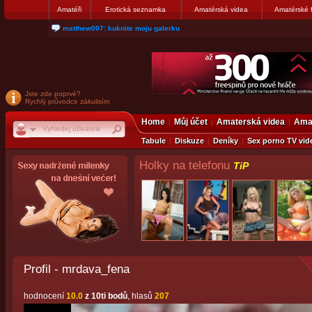
Amatéři
Erotická seznamka
Amatérská videa
Amatérské 
matthew007: kuknite moju galerku
Jste zde poprvé?
Rychlý průvodce zákulisím
Home
Můj účet
Amaterská videa
Amat
Tabule
Diskuze
Deníky
Sex porno TV vid
Holky na telefonu
TiP
Profil - mrdava_fena
hodnocení
10.0
z 10ti bodů
, hlasů
207