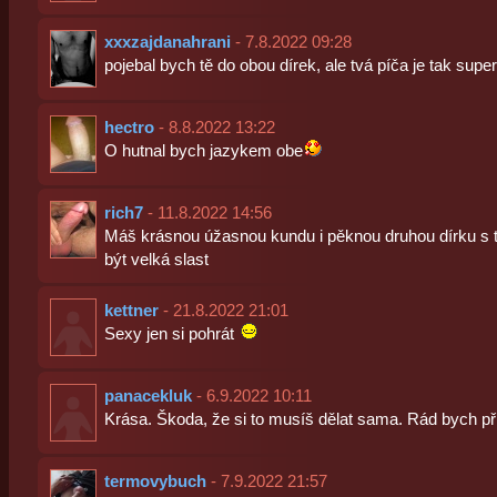
xxxzajdanahrani
- 7.8.2022 09:28
pojebal bych tě do obou dírek, ale tvá píča je tak sup
hectro
- 8.8.2022 13:22
O hutnal bych jazykem obe
rich7
- 11.8.2022 14:56
Máš krásnou úžasnou kundu i pěknou druhou dírku s 
být velká slast
kettner
- 21.8.2022 21:01
Sexy jen si pohrát
panacekluk
- 6.9.2022 10:11
Krása. Škoda, že si to musíš dělat sama. Rád bych přil
termovybuch
- 7.9.2022 21:57