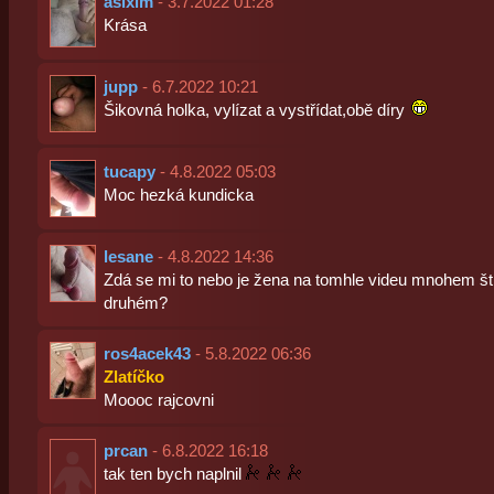
asixim
- 3.7.2022 01:28
Krása
jupp
- 6.7.2022 10:21
Šikovná holka, vylízat a vystřídat,obě díry
tucapy
- 4.8.2022 05:03
Moc hezká kundicka
lesane
- 4.8.2022 14:36
Zdá se mi to nebo je žena na tomhle videu mnohem ští
druhém?
ros4acek43
- 5.8.2022 06:36
Zlatíčko
Moooc rajcovni
prcan
- 6.8.2022 16:18
tak ten bych naplnil