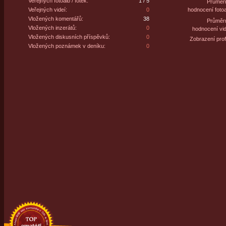
Veřejných fotoalb / fotek:
1 / 5
Průměr
Veřejných videí:
0
hodnocení fotoa
Vložených komentářů:
38
Průměr
Vložených inzerátů:
0
hodnocení vid
Vložených diskusních příspěvků:
0
Zobrazení profi
Vložených poznámek v deníku:
0