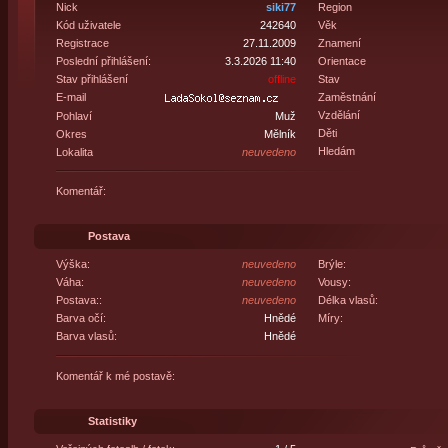
Nick
siki77
Region
Kód uživatele
242640
Věk
Registrace
27.11.2009
Znamení
Poslední přihlášení:
3.3.2026 11:40
Orientace
Stav přihlášení
offline
Stav
E-mail
Zaměstnání
Vzdělání
Pohlaví
Muž
Děti
Okres
Mělník
Hledám
Lokalita
neuvedeno
Komentář:
Postava
Výška:
neuvedeno
Brýle:
Váha:
neuvedeno
Vousy:
Postava::
neuvedeno
Délka vlasů:
Barva očí:
Hnědé
Míry:
Barva vlasů:
Hnědé
Komentář k mé postavě:
Statistiky