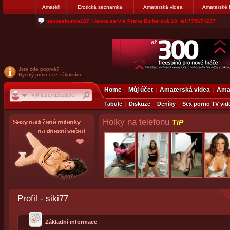
Amatéři
Erotická seznamka
Amatérská videa
Amatérské 
jjoseff: Najde se par, ktery nekdy přemýšlel o divákovi. Napiste
Jste zde poprvé?
Rychlý průvodce zákulisím
Home
Můj účet
Amaterská videa
Amat
Tabule
Diskuze
Deníky
Sex porno TV vid
Holky na telefonu
TiP
Profil - siki77
Základní informace