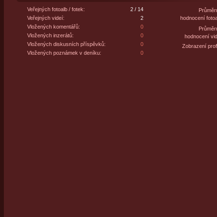
Veřejných fotoalb / fotek:
2 / 14
Průměr
Veřejných videí:
2
hodnocení fotoa
Vložených komentářů:
0
Průměr
Vložených inzerátů:
0
hodnocení vid
Vložených diskusních příspěvků:
0
Zobrazení profi
Vložených poznámek v deníku:
0