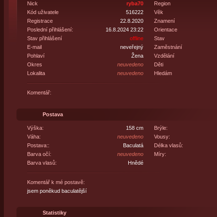
Nick
ryba70
Region
Kód uživatele
516222
Věk
Registrace
22.8.2020
Znamení
Poslední přihlášení:
16.8.2024 23:22
Orientace
Stav přihlášení
offline
Stav
E-mail
neveřejný
Zaměstnání
Pohlaví
Žena
Vzdělání
Okres
neuvedeno
Děti
Lokalita
neuvedeno
Hledám
Komentář:
Postava
Výška:
158 cm
Brýle:
Váha:
neuvedeno
Vousy:
Postava::
Baculatá
Délka vlasů:
Barva očí:
neuvedeno
Míry:
Barva vlasů:
Hnědé
Komentář k mé postavě:
jsem poněkud baculatější
Statistiky