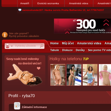
Amatéři
Erotická seznamka
Amatérská videa
Amatérské 
jjoseff: Najde se par, ktery nekdy přemýšlel o divákovi. Napiste
Jste zde poprvé?
Rychlý průvodce zákulisím
Home
Můj účet
Amaterská videa
Amat
Tabule
Diskuze
Deníky
Sex porno TV vid
Holky na telefonu
TiP
Profil - ryba70
Základní informace