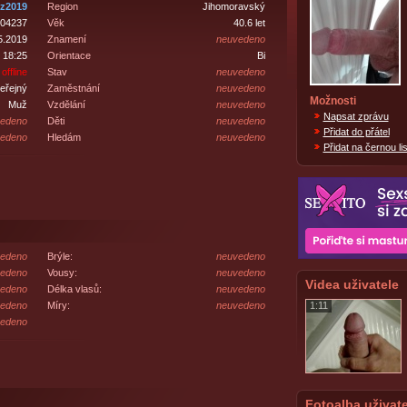
z2019
Region
Jihomoravský
04237
Věk
40.6 let
5.2019
Znamení
neuvedeno
 18:25
Orientace
Bi
offline
Stav
neuvedeno
eřejný
Zaměstnání
neuvedeno
Možnosti
Muž
Vzdělání
neuvedeno
Napsat zprávu
edeno
Děti
neuvedeno
Přidat do přátel
edeno
Hledám
neuvedeno
Přidat na černou lis
edeno
Brýle:
neuvedeno
edeno
Vousy:
neuvedeno
Videa uživatele
edeno
Délka vlasů:
neuvedeno
edeno
Míry:
neuvedeno
1:11
edeno
Fotoalba uživate