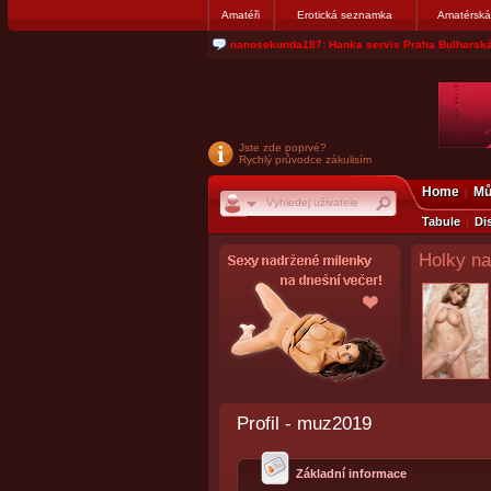
Amatéři
Erotická seznamka
Amatérská
jjoseff: Najde se par, ktery nekdy přemýšlel o di
Jste zde poprvé?
Rychlý průvodce zákulisím
Home
Mů
Tabule
Di
Holky na
Profil - muz2019
Základní informace