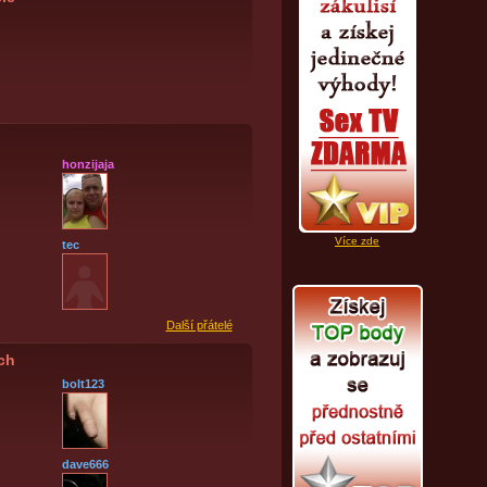
honzijaja
Více zde
tec
Další přátelé
ích
bolt123
dave666