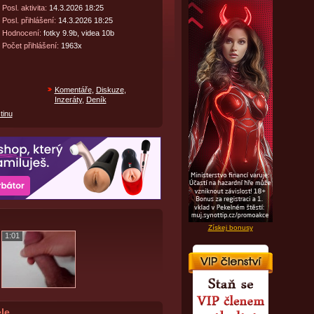
Posl. aktivita:
14.3.2026 18:25
Posl. přihlášení:
14.3.2026 18:25
Hodnocení:
fotky 9.9b, videa 10b
Počet přihlášení:
1963x
Komentáře
,
Diskuze
,
Inzeráty
,
Deník
tinu
Získej bonusy
1:01
le