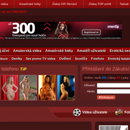
 videa
Amatérské fotky
Získej VIP členství
Získej TOP profil
Tabule
vákovi. Napiste
j účet
Amaterská videa
Amatérské fotky
Amatéři uživatelé
Erotická s
skuze
Deníky
Sex porno TV videa
Ověření
Soutěže
Freefoto
Erotický katal
 telefonu
Přihlášení do Zákulisí
TiP
Online: muži
291
| ženy
42
| páry
Uživatel:
Heslo:
Videa uživatele
Fot