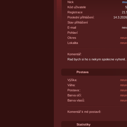
Nick
mu
Kód uživatele
5
Registrace
21.
Poslední přihlášení:
14.3.2026
Stav přihlášení
E-mail
nev
Pohlaví
Okres
neuv
Lokalita
neuv
Komentář:
Rad bych si ho s nekym spolecne vyhonil..
Postava
Výška:
neuv
Váha:
neuv
Postava::
neuv
Barva očí:
neuv
Barva vlasů:
neuv
Komentář k mé postavě:
Statistiky