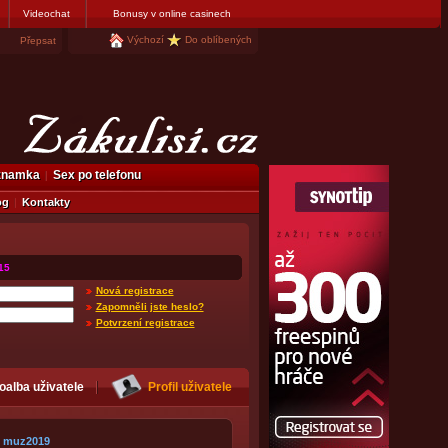
Videochat
Bonusy v online casinech
Výchozí
Do oblíbených
Přepsat
eznamka
Sex po telefonu
og
Kontakty
15
Nová registrace
Zapomněli jste heslo?
Potvrzení registrace
oalba uživatele
Profil uživatele
muz2019