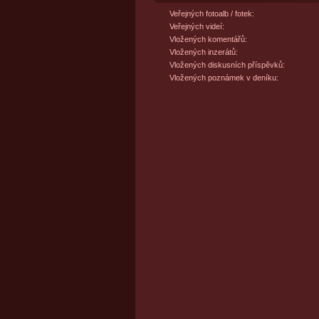
Veřejných fotoalb / fotek:
Veřejných videí:
Vložených komentářů:
Vložených inzerátů:
Vložených diskusních příspěvků:
Vložených poznámek v deníku: