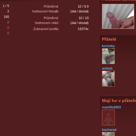
1 / 5
Průměrné
10 / 9.9
2
hodnocení fotoalb:
(dal / dostal)
165
Průměrné
10 / 10
0
hodnocení videí:
(dal / dostal)
0
Zobrazení profilu:
19374x
0
Přátelé
konteky
anklab
Mají ho v přátel
newfile2003
kacharad