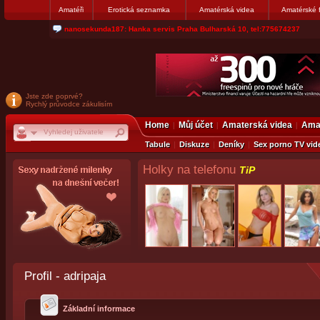
Amatéři
Erotická seznamka
Amatérská videa
Amatérské 
jjoseff: Najde se par, ktery nekdy přemýšlel o divákovi. Napiste
Jste zde poprvé?
Rychlý průvodce zákulisím
Home
Můj účet
Amaterská videa
Amat
Tabule
Diskuze
Deníky
Sex porno TV vid
Holky na telefonu
TiP
Profil - adripaja
Základní informace