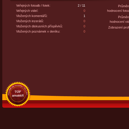
Veřejných fotoalb / fotek:
2 / 11
Průměr
Veřejných videí:
0
hodnocení fotoa
Vložených komentářů:
1
Průměr
Vložených inzerátů:
0
hodnocení vid
Vložených diskusních příspěvků:
0
Zobrazení profi
Vložených poznámek v deníku:
0