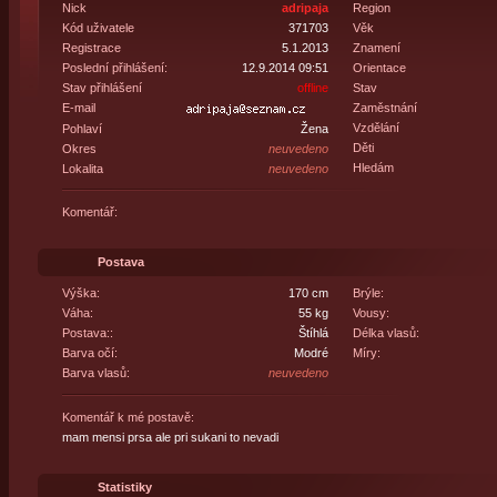
Nick
adripaja
Region
Kód uživatele
371703
Věk
Registrace
5.1.2013
Znamení
Poslední přihlášení:
12.9.2014 09:51
Orientace
Stav přihlášení
offline
Stav
E-mail
Zaměstnání
Vzdělání
Pohlaví
Žena
Děti
Okres
neuvedeno
Hledám
Lokalita
neuvedeno
Komentář:
Postava
Výška:
170 cm
Brýle:
Váha:
55 kg
Vousy:
Postava::
Štíhlá
Délka vlasů:
Barva očí:
Modré
Míry:
Barva vlasů:
neuvedeno
Komentář k mé postavě:
mam mensi prsa ale pri sukani to nevadi
Statistiky