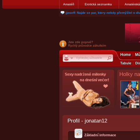
Amatéři
Erotická seznamka
Amatérská
jjoseff: Najde se par, ktery nekdy přemýšlel o di
Jste zde poprvé?
Rychlý průvodce zákulisím
Home
Mů
Tabule
Di
Holky na
Profil - jonatan12
Základní informace