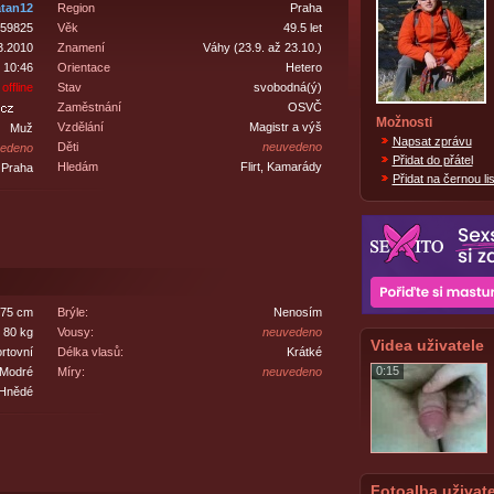
atan12
Region
Praha
59825
Věk
49.5 let
3.2010
Znamení
Váhy (23.9. až 23.10.)
 10:46
Orientace
Hetero
offline
Stav
svobodná(ý)
Zaměstnání
OSVČ
Možnosti
Vzdělání
Magistr a výš
Muž
Napsat zprávu
Děti
neuvedeno
edeno
Přidat do přátel
Hledám
Flirt, Kamarády
Praha
Přidat na černou lis
75 cm
Brýle:
Nenosím
80 kg
Vousy:
neuvedeno
Videa uživatele
rtovní
Délka vlasů:
Krátké
0:15
Modré
Míry:
neuvedeno
Hnědé
Fotoalba uživate