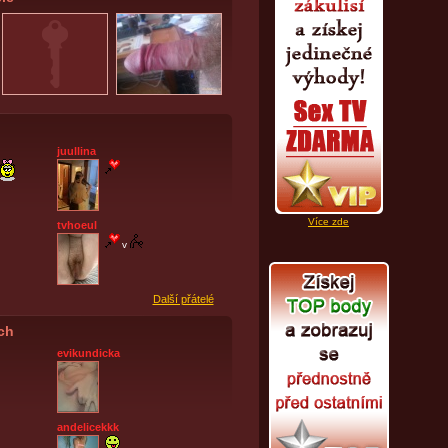
juullina
Více zde
tvhoeul
v
Další přátelé
ích
evikundicka
andelicekkk