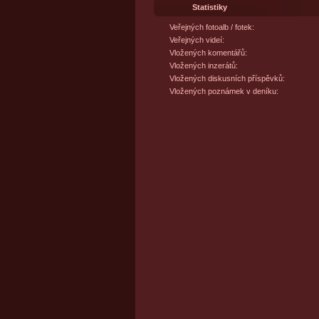
Statistiky
Veřejných fotoalb / fotek:
Veřejných videí:
Vložených komentářů:
Vložených inzerátů:
Vložených diskusních příspěvků:
Vložených poznámek v deníku: