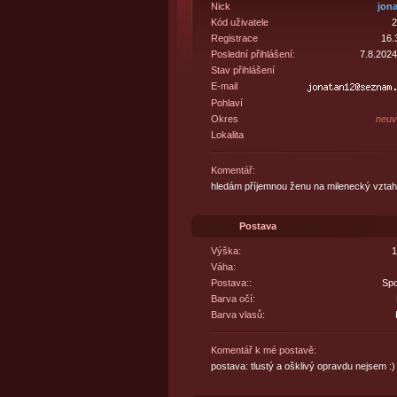
Nick
jon
Kód uživatele
2
Registrace
16.
Poslední přihlášení:
7.8.2024
Stav přihlášení
E-mail
Pohlaví
Okres
neuv
Lokalita
Komentář:
hledám příjemnou ženu na milenecký vztah
Postava
Výška:
1
Váha:
Postava::
Spo
Barva očí:
Barva vlasů:
Komentář k mé postavě:
postava: tlustý a ošklivý opravdu nejsem :)