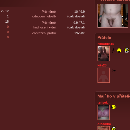
2 / 12
Průměrné
10 / 9.9
1
hodnocení fotoalb:
(dal / dostal)
18
Průměrné
9.9 / 7.1
0
hodnocení videí:
(dal / dostal)
0
Zobrazení profilu:
19228x
Přátelé
0
simonka15
kity23
Mají ho v přátel
terisek
dinadina