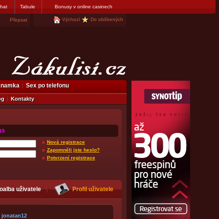
hat
Tabule
Bonusy v online casinech
Výchozí
Do oblíbených
Přepsat
eznamka
Sex po telefonu
og
Kontakty
15
Nová registrace
Zapomněli jste heslo?
Potvrzení registrace
oalba uživatele
Profil uživatele
jonatan12