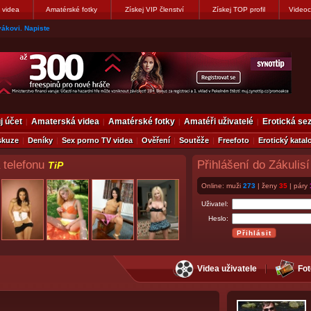
 videa
Amatérské fotky
Získej VIP členství
Získej TOP profil
Videoc
vákovi. Napiste
j účet
Amaterská videa
Amatérské fotky
Amatéři uživatelé
Erotická s
skuze
Deníky
Sex porno TV videa
Ověření
Soutěže
Freefoto
Erotický katal
 telefonu
Přihlášení do Zákulisí
TiP
Online: muži
273
| ženy
35
| páry
Uživatel:
Heslo:
Videa uživatele
Fot