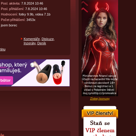
Posl. aktivita:
7.8.2024 10:46
Posl. přihlášení:
7.8.2024 10:46
Hodnocení:
fotky 9.9b, videa 7.1b
Počet přihlášení:
3453x
jsem borec
Komentáře
,
Diskuze
,
Inzeráty
,
Deník
tinu
Získej bonusy
le