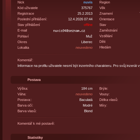
Nick
nuvis
Region
Kód uživatele
375767
Věk
Registrace
25.2.2013
Znamení
Poslední přihlášení:
12.4.2026 07:44
Orientace
Stav přihlášení
offline
Stav
E-mail
Zaměstnání
Vzdělání
Pohlaví
Muž
Děti
Okres
Liberec
Hledám
Lokalita
neuvedeno
Komentář:
Informace na profilu uživatele nesmí být inzertního charakteru. Pro svůj inzerát 
Postava
Výška:
184 cm
Brýle:
Váha:
neuvedeno
Vousy:
Postava::
Baculatá
Délka vlasů:
Barva očí:
Modré
Míry:
Barva vlasů:
Blond
Komentář k mé postavě:
Statistiky