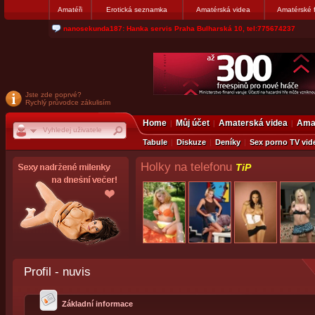
Amatéři
Erotická seznamka
Amatérská videa
Amatérské 
jjoseff: Najde se par, ktery nekdy přemýšlel o divákovi. Napiste
Jste zde poprvé?
Rychlý průvodce zákulisím
Home
Můj účet
Amaterská videa
Amat
Tabule
Diskuze
Deníky
Sex porno TV vid
Holky na telefonu
TiP
Profil - nuvis
Základní informace