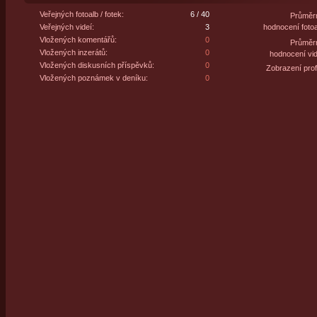
Veřejných fotoalb / fotek:
6 / 40
Průměr
Veřejných videí:
3
hodnocení fotoa
Vložených komentářů:
0
Průměr
Vložených inzerátů:
0
hodnocení vid
Vložených diskusních příspěvků:
0
Zobrazení profi
Vložených poznámek v deníku:
0