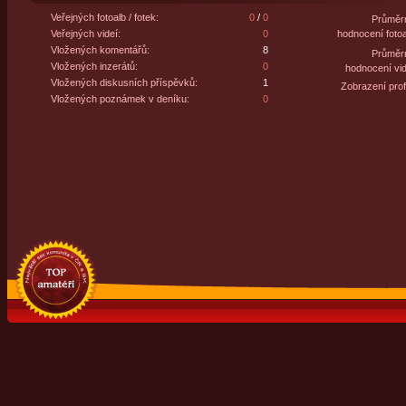
Veřejných fotoalb / fotek:
0
/
0
Průměr
Veřejných videí:
0
hodnocení fotoa
Vložených komentářů:
8
Průměr
Vložených inzerátů:
0
hodnocení vid
Vložených diskusních příspěvků:
1
Zobrazení profi
Vložených poznámek v deníku:
0