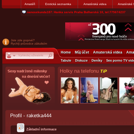
Amatéři
Erotická seznamka
Amatérská videa
Amatérské 
jjoseff: Najde se par, ktery nekdy přemýšlel o divákovi. Napiste
Jste zde poprvé?
Rychlý průvodce zákulisím
Home
Můj účet
Amaterská videa
Amat
Tabule
Diskuze
Deníky
Sex porno TV vid
Holky na telefonu
TiP
Profil - raketka444
Základní informace