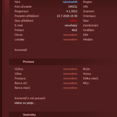
Nick
raketka444
Region
Kód uživatele
340211
Věk
Registrace
4.1.2012
Znamení
Poslední přihlášení:
22.7.2026 15:30
Orientace
Stav přihlášení
offline
Stav
E-mail
neveřejný
Zaměstnání
Pohlaví
Muž
Vzdělání
Okres
neuvedeno
Děti
Lokalita
neuvedeno
Hledám
Komentář:
Postava
Výška:
neuvedeno
Brýle:
Váha:
neuvedeno
Vousy:
Postava::
neuvedeno
Délka vlasů:
Barva očí:
neuvedeno
Míry:
Barva vlasů:
neuvedeno
Komentář k mé postavě:
klidne se ptejte...
Statistiky