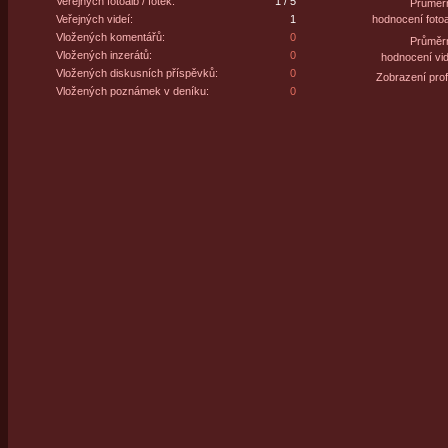
Veřejných fotoalb / fotek:
1 / 5
Průměr
Veřejných videí:
1
hodnocení fotoa
Vložených komentářů:
0
Průměr
Vložených inzerátů:
0
hodnocení vid
Vložených diskusních příspěvků:
0
Zobrazení profi
Vložených poznámek v deníku:
0