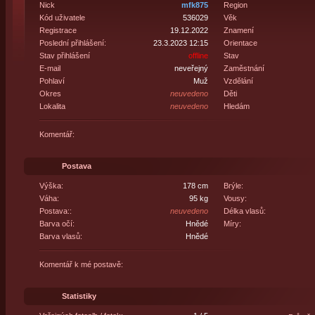
Nick
mfk875
Region
Kód uživatele
536029
Věk
Registrace
19.12.2022
Znamení
Poslední přihlášení:
23.3.2023 12:15
Orientace
Stav přihlášení
offline
Stav
E-mail
neveřejný
Zaměstnání
Pohlaví
Muž
Vzdělání
Okres
neuvedeno
Děti
Lokalita
neuvedeno
Hledám
Komentář:
Postava
Výška:
178 cm
Brýle:
Váha:
95 kg
Vousy:
Postava::
neuvedeno
Délka vlasů:
Barva očí:
Hnědé
Míry:
Barva vlasů:
Hnědé
Komentář k mé postavě:
Statistiky