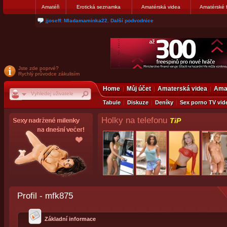
Amatéři
Erotická seznamka
Amatérská videa
Amatérské 
matthew007: kuknite moju galerku
Jste zde poprvé?
Rychlý průvodce zákulisím
Home
Můj účet
Amaterská videa
Amat
Tabule
Diskuze
Deníky
Sex porno TV vid
Holky na telefonu
TiP
Profil - mfk875
Základní informace