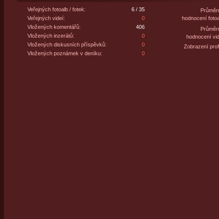
Veřejných fotoalb / fotek:
6 / 35
Průměr
Veřejných videí:
0
hodnocení fotoa
Vložených komentářů:
406
Průměr
Vložených inzerátů:
0
hodnocení vid
Vložených diskusních příspěvků:
0
Zobrazení profi
Vložených poznámek v deníku:
0