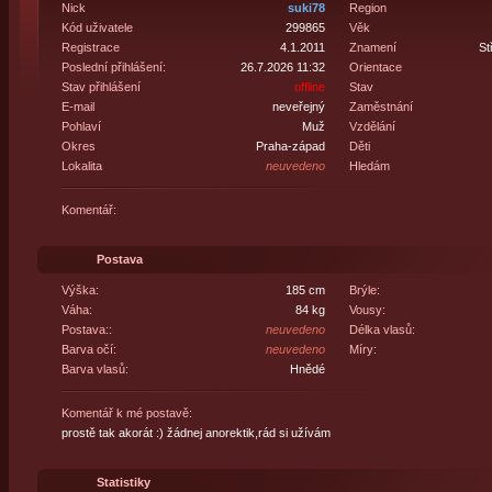
Nick
suki78
Region
Kód uživatele
299865
Věk
Registrace
4.1.2011
Znamení
St
Poslední přihlášení:
26.7.2026 11:32
Orientace
Stav přihlášení
offline
Stav
E-mail
neveřejný
Zaměstnání
Pohlaví
Muž
Vzdělání
Okres
Praha-západ
Děti
Lokalita
neuvedeno
Hledám
Komentář:
Postava
Výška:
185 cm
Brýle:
Váha:
84 kg
Vousy:
Postava::
neuvedeno
Délka vlasů:
Barva očí:
neuvedeno
Míry:
Barva vlasů:
Hnědé
Komentář k mé postavě:
prostě tak akorát :) žádnej anorektik,rád si užívám
Statistiky