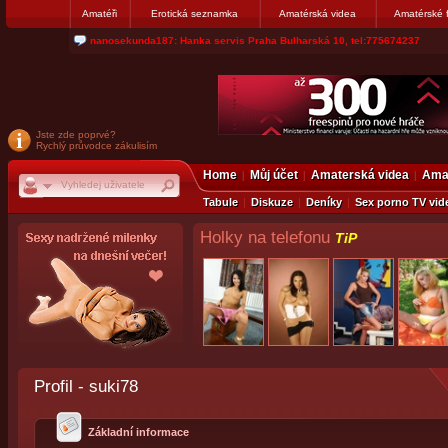
Amatéři
Erotická seznamka
Amatérská videa
Amatérské 
jjoseff: Najde se par, ktery nekdy přemýšlel o divákovi. Napiste
Jste zde poprvé?
Rychlý průvodce zákulisím
Home
Můj účet
Amaterská videa
Amat
Tabule
Diskuze
Deníky
Sex porno TV vid
Holky na telefonu
TiP
Profil - suki78
Základní informace